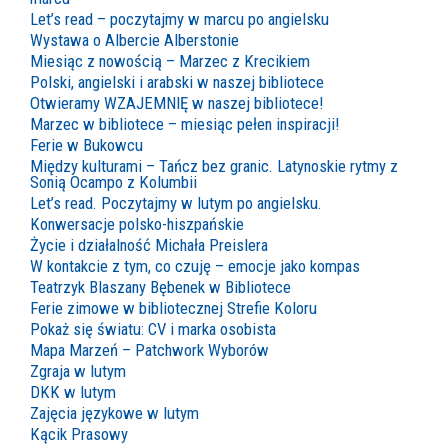
Let’s read – poczytajmy w marcu po angielsku
Wystawa o Albercie Alberstonie
Miesiąc z nowością – Marzec z Krecikiem
Polski, angielski i arabski w naszej bibliotece
Otwieramy WZAJEMNIĘ w naszej bibliotece!
Marzec w bibliotece – miesiąc pełen inspiracji!
Ferie w Bukowcu
Między kulturami – Tańcz bez granic. Latynoskie rytmy z
Sonią Ocampo z Kolumbii
Let’s read. Poczytajmy w lutym po angielsku.
Konwersacje polsko-hiszpańskie
Życie i działalność Michała Preislera
W kontakcie z tym, co czuję – emocje jako kompas
Teatrzyk Blaszany Bębenek w Bibliotece
Ferie zimowe w bibliotecznej Strefie Koloru
Pokaż się światu: CV i marka osobista
Mapa Marzeń – Patchwork Wyborów
Zgraja w lutym
DKK w lutym
Zajęcia językowe w lutym
Kącik Prasowy