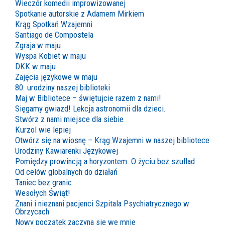
Wieczór komedii improwizowanej
Spotkanie autorskie z Adamem Mirkiem
Krąg Spotkań Wzajemni
Santiago de Compostela
Zgraja w maju
Wyspa Kobiet w maju
DKK w maju
Zajęcia językowe w maju
80. urodziny naszej biblioteki
Maj w Bibliotece – świętujcie razem z nami!
Sięgamy gwiazd! Lekcja astronomii dla dzieci.
Stwórz z nami miejsce dla siebie
Kurzol wie lepiej
Otwórz się na wiosnę – Krąg Wzajemni w naszej bibliotece
Urodziny Kawiarenki Językowej
Pomiędzy prowincją a horyzontem. O życiu bez szuflad
Od celów globalnych do działań
Taniec bez granic
Wesołych Świąt!
Znani i nieznani pacjenci Szpitala Psychiatrycznego w
Obrzycach
Nowy początek zaczyna się we mnie