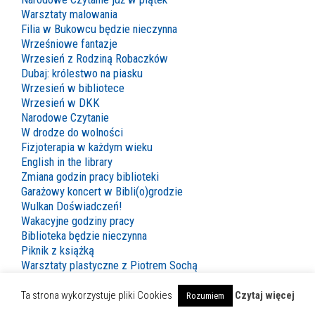
Warsztaty malowania
Filia w Bukowcu będzie nieczynna
Wrześniowe fantazje
Wrzesień z Rodziną Robaczków
Dubaj: królestwo na piasku
Wrzesień w bibliotece
Wrzesień w DKK
Narodowe Czytanie
W drodze do wolności
Fizjoterapia w każdym wieku
English in the library
Zmiana godzin pracy biblioteki
Garażowy koncert w Bibli(o)grodzie
Wulkan Doświadczeń!
Wakacyjne godziny pracy
Biblioteka będzie nieczynna
Piknik z książką
Warsztaty plastyczne z Piotrem Sochą
XXII OTCD Cała Polska Czyta Dzieciom
Chwilowe problemy z internetem
Ta strona wykorzystuje pliki Cookies
Czytaj więcej
Rozumiem
Biblioteka będzie nieczynna