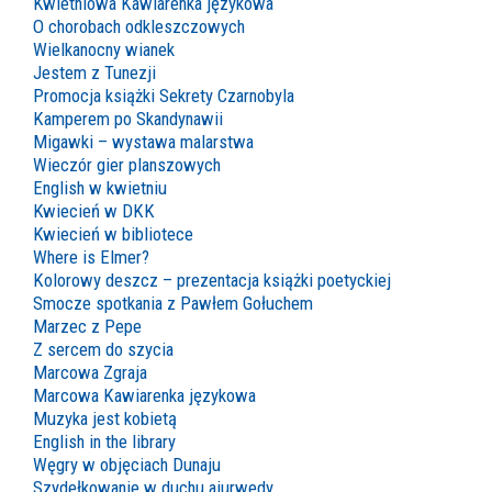
Kwietniowa Kawiarenka językowa
O chorobach odkleszczowych
Wielkanocny wianek
Jestem z Tunezji
Promocja książki Sekrety Czarnobyla
Kamperem po Skandynawii
Migawki – wystawa malarstwa
Wieczór gier planszowych
English w kwietniu
Kwiecień w DKK
Kwiecień w bibliotece
Where is Elmer?
Kolorowy deszcz – prezentacja książki poetyckiej
Smocze spotkania z Pawłem Gołuchem
Marzec z Pepe
Z sercem do szycia
Marcowa Zgraja
Marcowa Kawiarenka językowa
Muzyka jest kobietą
English in the library
Węgry w objęciach Dunaju
Szydełkowanie w duchu ajurwedy