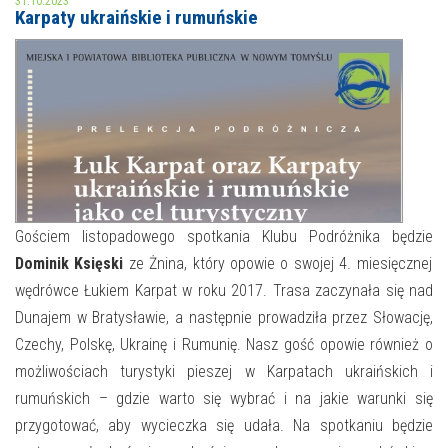
31.10.2023
Karpaty ukraińskie i rumuńskie
MOJE KONTO
AKTUALNOŚCI
NASZA OFERTA
NAJBLIŻSZE WYDARZENIA
STREFA WIEDZY O REGIONIE
WYDARZENIA BIEŻĄCE
STREFA KOLORU
WYDARZYŁO SIĘ
Gościem listopadowego spotkania Klubu Podróżnika będzie
Dominik Księski
ze Żnina, który opowie o swojej 4. miesięcznej
NASZE FILIE
FORMY STAŁE
wędrówce Łukiem Karpat w roku 2017. Trasa zaczynała się nad
POLECANE STRONY
Dunajem w Bratysławie, a następnie prowadziła przez Słowację,
Czechy, Polskę, Ukrainę i Rumunię. Nasz gość opowie również o
WYDARZENIA KULTURALNE
możliwościach turystyki pieszej w Karpatach ukraińskich i
rumuńskich – gdzie warto się wybrać i na jakie warunki się
FOTO
przygotować, aby wycieczka się udała. Na spotkaniu będzie