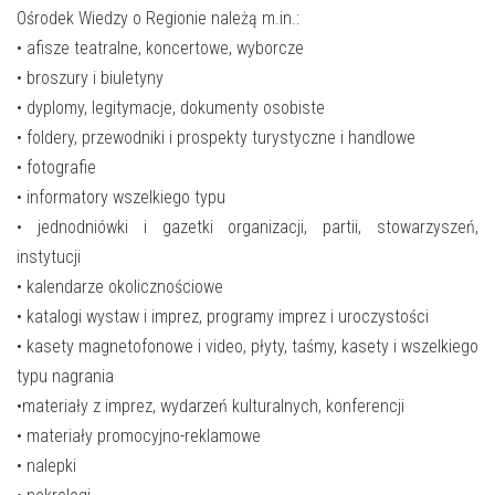
E-INFORMATOR
Ośrodek Wiedzy o Regionie należą m.in.:
• afisze teatralne, koncertowe, wyborcze
O NAS
• broszury i biuletyny
• dyplomy, legitymacje, dokumenty osobiste
• foldery, przewodniki i prospekty turystyczne i handlowe
• fotografie
• informatory wszelkiego typu
• jednodniówki i gazetki organizacji, partii, stowarzyszeń,
instytucji
• kalendarze okolicznościowe
• katalogi wystaw i imprez, programy imprez i uroczystości
• kasety magnetofonowe i video, płyty, taśmy, kasety i wszelkiego
typu nagrania
•materiały z imprez, wydarzeń kulturalnych, konferencji
• materiały promocyjno-reklamowe
• nalepki