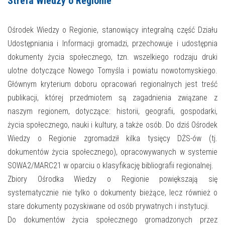
Strefa Wiedzy o Regionie
MOJE KONTO
Ośrodek Wiedzy o Regionie, stanowiący integralną część Działu
AKTUALNOŚCI
Udostępniania i Informacji gromadzi, przechowuje i udostępnia
dokumenty życia społecznego, tzn. wszelkiego rodzaju druki
NASZA OFERTA
NAJBLIŻSZE WYDARZENIA
ulotne dotyczące Nowego Tomyśla i powiatu nowotomyskiego.
Głównym kryterium doboru opracowań regionalnych jest treść
STREFA WIEDZY O REGIONIE
WYDARZENIA BIEŻĄCE
publikacji, której przedmiotem są zagadnienia związane z
STREFA KOLORU
WYDARZYŁO SIĘ
naszym regionem, dotyczące: historii, geografii, gospodarki,
życia społecznego, nauki i kultury, a także osób. Do dziś Ośrodek
NASZE FILIE
FORMY STAŁE
Wiedzy o Regionie zgromadził kilka tysięcy DŻS-ów (tj.
dokumentów życia społecznego), opracowywanych w systemie
POLECANE STRONY
SOWA2/MARC21 w oparciu o klasyfikację bibliografii regionalnej.
Zbiory Ośrodka Wiedzy o Regionie powiększają się
WYDARZENIA KULTURALNE
systematycznie nie tylko o dokumenty bieżące, lecz również o
FOTO
stare dokumenty pozyskiwane od osób prywatnych i instytucji.
Do dokumentów życia społecznego gromadzonych przez