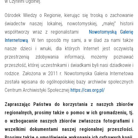
w Czytelni Ogólnej.
Ośrodek Wiedzy o Regionie, kierując się troską o zachowanie
świadectw naszej lokalnej, nowotomyskiej, „małej” historii
współtworzy wraz z regionalistami
Nowotomyską Galerię
Internetową
. W ten sposób my sami, a w ślad za nami także
nasze dzieci i wnuki, dla których Internet jest oczywistą
przestrzenią zdobywania informacji, możemy poznawać
przeszłość, której uczestnikami i świadkami byli nasi dziadkowie i
rodzice. Założona w 2011 r. Nowotomyska Galeria Internetowa
została wpisana do ogólnopolskiej bazy archiwów społecznych
Centrum Archiwistyki Społecznej
https://cas.org.pl/
Zapraszając Państwa do korzystania z naszych zbiorów
regionalnych, prosimy także o pomoc w ich gromadzeniu, tj.
o wzbogacanie naszych zbiorów zwłaszcza fotografiami i
wszelkimi dokumentami naszej regionalnej przeszłości.
Prosimy także o umożliwienie wykonania ich cyfrowych kopii.