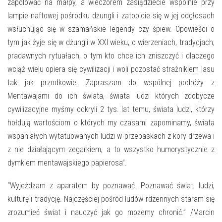
E-INFORMATOR
zapolować na małpy, a wieczorem zasiądziecie wspólnie przy
lampie naftowej pośrodku dżungli i zatopicie się w jej odgłosach
O NAS
wsłuchując się w szamańskie legendy czy śpiew. Opowieści o
tym jak żyje się w dżungli w XXI wieku, o wierzeniach, tradycjach,
pradawnych rytuałach, o tym kto chce ich zniszczyć i dlaczego
wciąż wielu opiera się cywilizacji i woli pozostać strażnikiem lasu
tak jak przodkowie. Zapraszam do wspólnej podróży z
Mentawajami do ich świata, świata ludzi których zdobycze
cywilizacyjne myśmy odkryli 2 tys. lat temu, świata ludzi, którzy
hołdują wartościom o których my czasami zapominamy, świata
wspaniałych wytatuowanych ludzi w przepaskach z kory drzewa i
z nie działającym zegarkiem, a to wszystko humorystycznie z
dymkiem mentawajskiego papierosa”.
“Wyjeżdżam z aparatem by poznawać. Poznawać świat, ludzi,
kulturę i tradycję. Najczęściej pośród ludów rdzennych staram się
zrozumieć świat i nauczyć jak go możemy chronić.” /Marcin