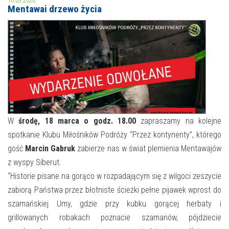
10.03.2020
Mentawai drzewo życia
MOJE KONTO
AKTUALNOŚCI
NASZA OFERTA
NAJBLIŻSZE WYDARZENIA
STREFA WIEDZY O REGIONIE
WYDARZENIA BIEŻĄCE
STREFA KOLORU
WYDARZYŁO SIĘ
W
środę, 18 marca o godz. 18.00
zapraszamy na kolejne
spotkanie Klubu Miłośników Podróży “Przez kontynenty”, którego
NASZE FILIE
FORMY STAŁE
gość
Marcin Gabruk
zabierze nas w świat plemienia Mentawajów
POLECANE STRONY
z wyspy Siberut.
“Historie pisane na gorąco w rozpadającym się z wilgoci zeszycie
WYDARZENIA KULTURALNE
zabiorą Państwa przez błotniste ścieżki pełne pijawek wprost do
szamańskiej Umy, gdzie przy kubku gorącej herbaty i
FOTO
grillowanych robakach poznacie szamanów, pójdziecie