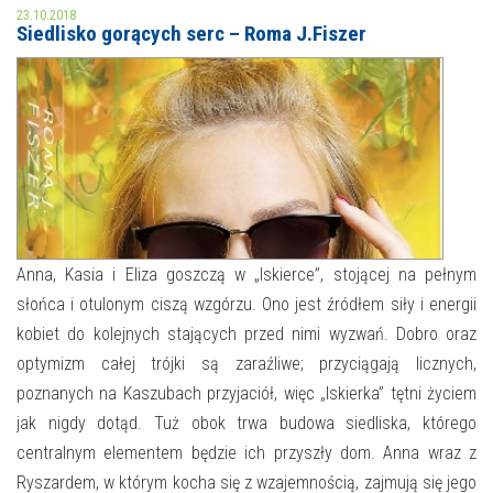
23.10.2018
Siedlisko gorących serc – Roma J.Fiszer
MOJE KONTO
AKTUALNOŚCI
NASZA OFERTA
NAJBLIŻSZE WYDARZENIA
STREFA WIEDZY O REGIONIE
WYDARZENIA BIEŻĄCE
STREFA KOLORU
WYDARZYŁO SIĘ
Anna, Kasia i Eliza goszczą w „Iskierce”, stojącej na pełnym
NASZE FILIE
FORMY STAŁE
słońca i otulonym ciszą wzgórzu. Ono jest źródłem siły i energii
kobiet do kolejnych stających przed nimi wyzwań. Dobro oraz
POLECANE STRONY
optymizm całej trójki są zaraźliwe; przyciągają licznych,
WYDARZENIA KULTURALNE
poznanych na Kaszubach przyjaciół, więc „Iskierka” tętni życiem
jak nigdy dotąd. Tuż obok trwa budowa siedliska, którego
FOTO
centralnym elementem będzie ich przyszły dom. Anna wraz z
Ryszardem, w którym kocha się z wzajemnością, zajmują się jego