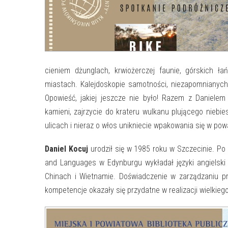
cieniem dżunglach, krwiożerczej faunie, górskich ł
miastach. Kalejdoskopie samotności, niezapomnianych
Opowieść, jakiej jeszcze nie było! Razem z Danielem
kamieni, zajrzycie do krateru wulkanu plującego niebi
ulicach i nieraz o włos unikniecie wpakowania się w po
Daniel Kocuj
urodził się w 1985 roku w Szczecinie. P
and Languages w Edynburgu wykładał języki angielski 
Chinach i Wietnamie. Doświadczenie w zarządzaniu pr
kompetencje okazały się przydatne w realizacji wielkie