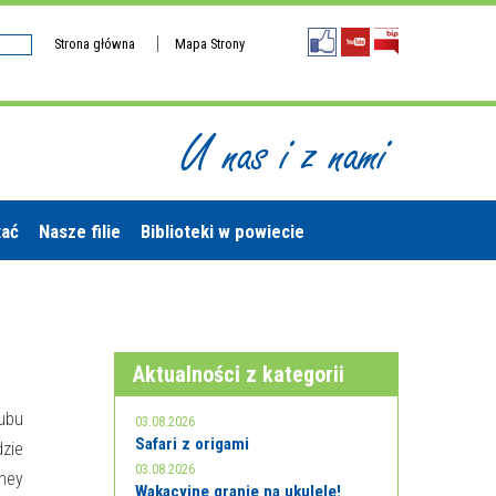
Strona główna
Mapa Strony
U nas i z nami
tać
Nasze filie
Biblioteki w powiecie
Aktualności z kategorii
ubu
03.08.2026
Safari z origami
dzie
03.08.2026
dney
Wakacyjne granie na ukulele!