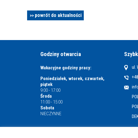
powrót do aktualności
Godziny otwarcia
Szybk
ul.
Wakacyjne godziny pracy:
+48
Poniedziałek, wtorek, czwartek,
piątek
inf
9:00 - 17:00
Środa
PO
11:00 - 15:00
PO
Sobota
NIECZYNNE
DE