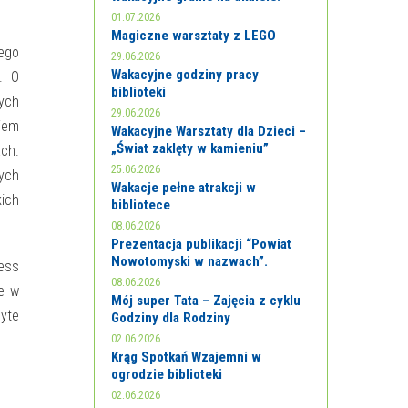
01.07.2026
Magiczne warsztaty z LEGO
ego
29.06.2026
Wakacyjne godziny pracy
. O
biblioteki
ych
29.06.2026
iem
Wakacyjne Warsztaty dla Dzieci –
„Świat zaklęty w kamieniu”
ach.
25.06.2026
nych
Wakacje pełne atrakcji w
kich
bibliotece
08.06.2026
Prezentacja publikacji “Powiat
Nowotomyski w nazwach”.
ness
08.06.2026
że w
Mój super Tata – Zajęcia z cyklu
byte
Godziny dla Rodziny
02.06.2026
Krąg Spotkań Wzajemni w
ogrodzie biblioteki
02.06.2026