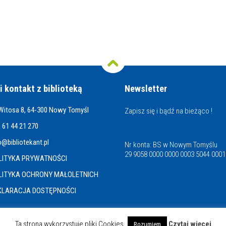
i kontakt z biblioteką
Newsletter
 Witosa 8, 64-300 Nowy Tomyśl
Zapisz się i bądź na bieżąco !
 61 44 21 270
o@bibliotekant.pl
Nr konta: BS w Nowym Tomyślu
29 9058 0000 0000 0003 5044 0001
LITYKA PRYWATNOŚCI
LITYKA OCHRONY MAŁOLETNICH
KLARACJA DOSTĘPNOŚCI
Ta strona wykorzystuje pliki Cookies
Czytaj więcej
Rozumiem