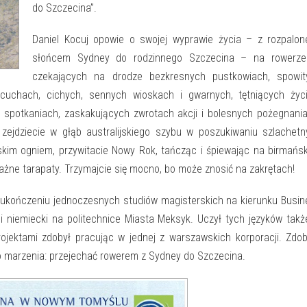
do Szczecina”.
Daniel Kocuj opowie o swojej wyprawie życia – z rozpalon
słońcem Sydney do rodzinnego Szczecina – na rowerze
czekających na drodze bezkresnych pustkowiach, spowit
ańcuchach, cichych, sennych wioskach i gwarnych, tętniących życ
 spotkaniach, zaskakujących zwrotach akcji i bolesnych pożegnani
 zejdziecie w głąb australijskiego szybu w poszukiwaniu szlachet
eskim ogniem, przywitacie Nowy Rok, tańcząc i śpiewając na birmańs
ważne tarapaty. Trzymajcie się mocno, bo może znosić na zakrętach!
o ukończeniu jednoczesnych studiów magisterskich na kierunku Busi
i niemiecki na politechnice Miasta Meksyk. Uczył tych języków tak
ojektami zdobył pracując w jednej z warszawskich korporacji. Zdo
go marzenia: przejechać rowerem z Sydney do Szczecina.