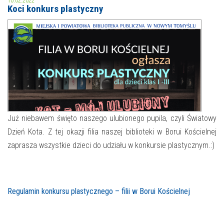
10.02.2022
Koci konkurs plastyczny
MOJE KONTO
AKTUALNOŚCI
NASZA OFERTA
NAJBLIŻSZE WYDARZENIA
STREFA WIEDZY O REGIONIE
WYDARZENIA BIEŻĄCE
STREFA KOLORU
WYDARZYŁO SIĘ
Już niebawem święto naszego ulubionego pupila, czyli Światowy
Dzień Kota. Z tej okazji filia naszej biblioteki w Borui Kościelnej
NASZE FILIE
FORMY STAŁE
zaprasza wszystkie dzieci do udziału w konkursie plastycznym.:)
POLECANE STRONY
WYDARZENIA KULTURALNE
Regulamin konkursu plastycznego – filii w Borui Kościelnej
FOTO