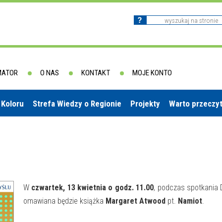
MATOR
O NAS
KONTAKT
MOJE KONTO
 Koloru
Strefa Wiedzy o Regionie
Projekty
Warto przeczy
W
czwartek, 13 kwietnia o godz. 11.00
, podczas spotkania
omawiana będzie książka
Margaret Atwood
pt.
Namiot
.