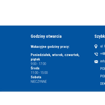
Godziny otwarcia
Szybk
ul.
Wakacyjne godziny pracy:
+48
Poniedziałek, wtorek, czwartek,
piątek
inf
9:00 - 17:00
Środa
PO
11:00 - 15:00
PO
Sobota
NIECZYNNE
DE
Miejska i Powiatowa Biblioteka Publiczna