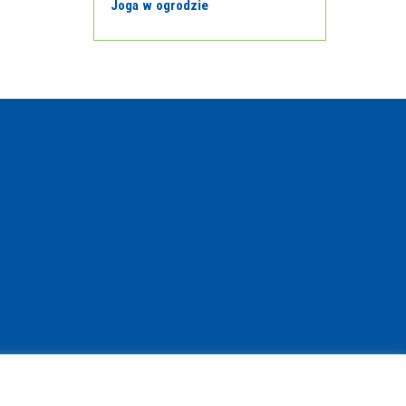
Joga w ogrodzie
© Copyright 2021 | www.bibliotekant.pl