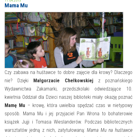
11.04.2013
Mama Mu
MOJE KONTO
AKTUALNOŚCI
NASZA OFERTA
NAJBLIŻSZE WYDARZENIA
STREFA WIEDZY O REGIONIE
WYDARZENIA BIEŻĄCE
STREFA KOLORU
WYDARZYŁO SIĘ
Czy zabawa na huśtawce to dobre zajęcie dla krowy? Dlaczego
nie? Dzięki
Małgorzacie Chełkowskiej
z poznańskiego
NASZE FILIE
FORMY STAŁE
Wydawnictwa Zakamarki, przedszkolaki odwiedzające 10.
POLECANE STRONY
kwietnia Oddział dla Dzieci naszej biblioteki miały okazję poznać
Mamę Mu
– krowę, która uwielbia spędzać czas w nietypowy
WYDARZENIA KULTURALNE
sposób. Mama Mu i jej przyjaciel Pan Wrona to bohaterowie
książek Jujji i Tomasa Wieslanderów. Podczas bibliotecznych
FOTO
warsztatów jedną z nich, zatytułowaną:
Mama Mu na huśtawce