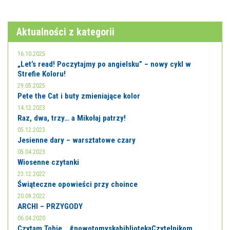
Aktualności z kategorii
16.10.2025
„Let’s read! Poczytajmy po angielsku” – nowy cykl w
Strefie Koloru!
29.05.2025
Pete the Cat i buty zmieniające kolor
14.12.2023
Raz, dwa, trzy… a Mikołaj patrzy!
05.12.2023
Jesienne dary – warsztatowe czary
05.04.2023
Wiosenne czytanki
23.12.2022
Świąteczne opowieści przy choince
20.09.2022
ARCHI – PRZYGODY
06.04.2020
Czytam Tobie… #nowotomyskabibliotekaCzytelnikom