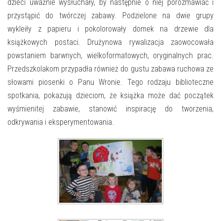
E-INFORMATOR
dzieci uważnie wysłuchały, by następnie o niej porozmawiać i
przystąpić do twórczej zabawy. Podzielone na dwie grupy
O NAS
wykleiły z papieru i pokolorowały domek na drzewie dla
książkowych postaci. Drużynowa rywalizacja zaowocowała
powstaniem barwnych, wielkoformatowych, oryginalnych prac.
Przedszkolakom przypadła również do gustu zabawa ruchowa ze
słowami piosenki o Panu Wronie. Tego rodzaju biblioteczne
spotkania, pokazują dzieciom, że książka może dać początek
wyśmienitej zabawie, stanowić inspirację do tworzenia,
odkrywania i eksperymentowania.