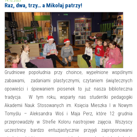
14.12.2023
Raz, dwa, trzy… a Mikołaj patrzy!
MOJE KONTO
AKTUALNOŚCI
NASZA OFERTA
NAJBLIŻSZE WYDARZENIA
STREFA WIEDZY O REGIONIE
WYDARZENIA BIEŻĄCE
STREFA KOLORU
WYDARZYŁO SIĘ
Grudniowe popołudnia przy choince, wypełnione wspólnymi
zabawami, zadaniami plastycznymi, czytaniem świątecznych
NASZE FILIE
FORMY STAŁE
opowieści i śpiewaniem piosenek to już nasza biblioteczna
POLECANE STRONY
tradycja. W tym roku, wsparły nas studentki pedagogiki
Akademii Nauk Stosowanych im. Księcia Mieszka I w Nowym
WYDARZENIA KULTURALNE
Tomyślu – Aleksandra Woś i Maja Perz, które 12 grudnia
przeprowadziły w Strefie Koloru nastrojowe zajęcia. Wszyscy
FOTO
uczestnicy bardzo entuzjastycznie przyjęli zaproponowane