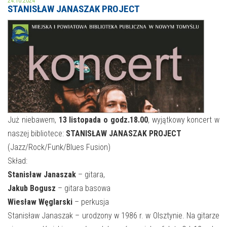
24.10.2024
STANISŁAW JANASZAK PROJECT
MOJE KONTO
AKTUALNOŚCI
NASZA OFERTA
NAJBLIŻSZE WYDARZENIA
STREFA WIEDZY O REGIONIE
WYDARZENIA BIEŻĄCE
STREFA KOLORU
WYDARZYŁO SIĘ
Już niebawem,
13 listopada o godz.18.00
, wyjątkowy koncert w
naszej bibliotece:
STANISŁAW JANASZAK PROJECT
NASZE FILIE
FORMY STAŁE
(Jazz/Rock/Funk/Blues Fusion)
POLECANE STRONY
Skład:
Stanisław Janaszak
– gitara,
WYDARZENIA KULTURALNE
Jakub Bogusz
– gitara basowa
Wiesław Węglarski
– perkusja
FOTO
Stanisław Janaszak – urodzony w 1986 r. w Olsztynie. Na gitarze