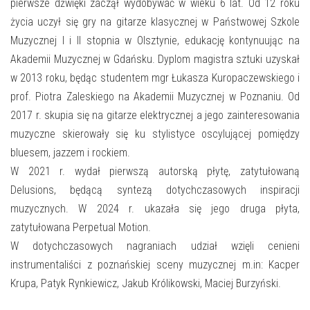
E-INFORMATOR
pierwsze dźwięki zaczął wydobywać w wieku 6 lat. Od 12 roku
życia uczył się gry na gitarze klasycznej w Państwowej Szkole
O NAS
Muzycznej I i II stopnia w Olsztynie, edukację kontynuując na
Akademii Muzycznej w Gdańsku. Dyplom magistra sztuki uzyskał
w 2013 roku, będąc studentem mgr Łukasza Kuropaczewskiego i
prof. Piotra Zaleskiego na Akademii Muzycznej w Poznaniu. Od
2017 r. skupia się na gitarze elektrycznej a jego zainteresowania
muzyczne skierowały się ku stylistyce oscylującej pomiędzy
bluesem, jazzem i rockiem.
W 2021 r. wydał pierwszą autorską płytę, zatytułowaną
Delusions, będącą syntezą dotychczasowych inspiracji
muzycznych. W 2024 r. ukazała się jego druga płyta,
zatytułowana Perpetual Motion.
W dotychczasowych nagraniach udział wzięli cenieni
instrumentaliści z poznańskiej sceny muzycznej m.in: Kacper
Krupa, Patyk Rynkiewicz, Jakub Królikowski, Maciej Burzyński.