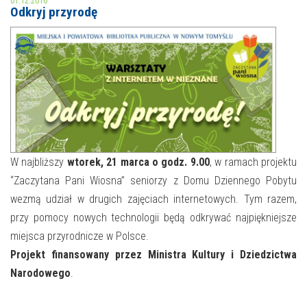
01.12.2016
Odkryj przyrodę
MOJE KONTO
AKTUALNOŚCI
NASZA OFERTA
NAJBLIŻSZE WYDARZENIA
STREFA WIEDZY O REGIONIE
WYDARZENIA BIEŻĄCE
STREFA KOLORU
WYDARZYŁO SIĘ
W najbliższy
wtorek, 21 marca o godz. 9.00
, w ramach projektu
“Zaczytana Pani Wiosna” seniorzy z Domu Dziennego Pobytu
NASZE FILIE
FORMY STAŁE
wezmą udział w drugich zajęciach internetowych. Tym razem,
POLECANE STRONY
przy pomocy nowych technologii będą odkrywać najpiękniejsze
miejsca przyrodnicze w Polsce.
WYDARZENIA KULTURALNE
Projekt finansowany przez Ministra Kultury i Dziedzictwa
Narodowego
.
FOTO