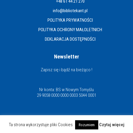
+48 61 44 21 270
info@bibliotekant.pl
POLITYKA PRYWATNOŚCI
POLITYKA OCHRONY MAŁOLETNICH
DEKLARACJA DOSTĘPNOŚCI
Newsletter
Zapisz się i bądź na bieżąco !
Nr konta: BS w Nowym Tomyślu
29 9058 0000 0000 0003 5044 0001
Miejska i Powiatowa Biblioteka Publiczna
Ta strona wykorzystuje pliki Cookies
Czytaj więcej
Rozumiem
© Copyright 2021 | www.bibliotekant.pl