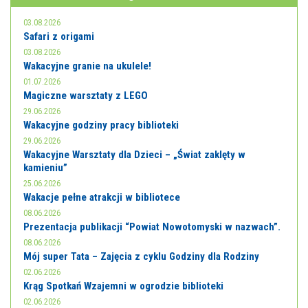
E-INFORMATOR
03.08.2026
O NAS
Safari z origami
03.08.2026
Wakacyjne granie na ukulele!
01.07.2026
Magiczne warsztaty z LEGO
29.06.2026
Wakacyjne godziny pracy biblioteki
29.06.2026
Wakacyjne Warsztaty dla Dzieci – „Świat zaklęty w
kamieniu”
25.06.2026
Wakacje pełne atrakcji w bibliotece
08.06.2026
Prezentacja publikacji “Powiat Nowotomyski w nazwach”.
08.06.2026
Mój super Tata – Zajęcia z cyklu Godziny dla Rodziny
02.06.2026
Krąg Spotkań Wzajemni w ogrodzie biblioteki
02.06.2026