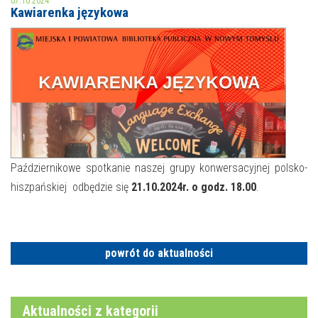
07.10.2024
Kawiarenka językowa
MOJE KONTO
AKTUALNOŚCI
NASZA OFERTA
NAJBLIŻSZE WYDARZENIA
STREFA WIEDZY O REGIONIE
WYDARZENIA BIEŻĄCE
STREFA KOLORU
WYDARZYŁO SIĘ
Październikowe spotkanie naszej grupy konwersacyjnej polsko-
hiszpańskiej odbędzie się
21.10.2024r. o godz. 18.00
.
NASZE FILIE
FORMY STAŁE
POLECANE STRONY
WYDARZENIA KULTURALNE
powrót do aktualności
FOTO
Aktualności z kategorii