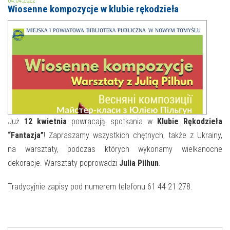
04.04.2022
Wiosenne kompozycje w klubie rękodzieła
MOJE KONTO
AKTUALNOŚCI
NASZA OFERTA
NAJBLIŻSZE WYDARZENIA
STREFA WIEDZY O REGIONIE
WYDARZENIA BIEŻĄCE
STREFA KOLORU
WYDARZYŁO SIĘ
Już
12 kwietnia
powracają spotkania w
Klubie Rękodzieła
“Fantazja”
! Zapraszamy wszystkich chętnych, także z Ukrainy,
NASZE FILIE
FORMY STAŁE
na warsztaty, podczas których wykonamy wielkanocne
POLECANE STRONY
dekoracje. Warsztaty poprowadzi
Julia Pilhun
.
WYDARZENIA KULTURALNE
Tradycyjnie zapisy pod numerem telefonu 61 44 21 278.
FOTO