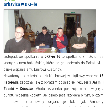
24.11.2011
Grbavica w DKF-ie
MOJE KONTO
AKTUALNOŚCI
NASZA OFERTA
NAJBLIŻSZE WYDARZENIA
STREFA WIEDZY O REGIONIE
WYDARZENIA BIEŻĄCE
STREFA KOLORU
WYDARZYŁO SIĘ
Listopadowe spotkanie w
DKF-ie 16
to spotkanie z mało u nas
znanym kinem bałkańskim, które dotąd docierało do Polski tylko
NASZE FILIE
FORMY STAŁE
dzięki wspaniałemu Emirowi Kusturicy.
POLECANE STRONY
Nowotomyscy miłośnicy sztuki filmowej w piątkowy wieczór
18
listopada
zapoznali się z obrazem bośniackiej reżyserki
Jasmili
WYDARZENIA KULTURALNE
Žbanić
–
Grbavica
. Młoda reżyserka pokazuje w nim wojnę z
punktu widzenia kobiety. Jej dzieło jest krzykiem o tym, o czym
FOTO
od dawna informowały organizacje takie jak Amnesty