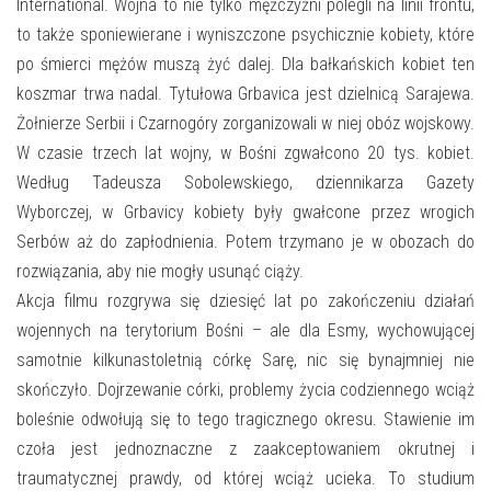
E-INFORMATOR
International. Wojna to nie tylko mężczyźni polegli na linii frontu,
to także sponiewierane i wyniszczone psychicznie kobiety, które
O NAS
po śmierci mężów muszą żyć dalej. Dla bałkańskich kobiet ten
koszmar trwa nadal. Tytułowa Grbavica jest dzielnicą Sarajewa.
Żołnierze Serbii i Czarnogóry zorganizowali w niej obóz wojskowy.
W czasie trzech lat wojny, w Bośni zgwałcono 20 tys. kobiet.
Według Tadeusza Sobolewskiego, dziennikarza Gazety
Wyborczej, w Grbavicy kobiety były gwałcone przez wrogich
Serbów aż do zapłodnienia. Potem trzymano je w obozach do
rozwiązania, aby nie mogły usunąć ciąży.
Akcja filmu rozgrywa się dziesięć lat po zakończeniu działań
wojennych na terytorium Bośni – ale dla Esmy, wychowującej
samotnie kilkunastoletnią córkę Sarę, nic się bynajmniej nie
skończyło. Dojrzewanie córki, problemy życia codziennego wciąż
boleśnie odwołują się to tego tragicznego okresu. Stawienie im
czoła jest jednoznaczne z zaakceptowaniem okrutnej i
traumatycznej prawdy, od której wciąż ucieka. To studium