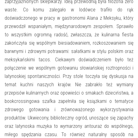
E-INFORMATOR
zaprzyjaźnionych sklepikarzy. Ideą przewodnią była filozofia zero
waste. Co komu zalegało w lodówce trafiło do rąk
O NAS
doświadczonego w pracy w gastronomii Alana z Meksyku, który
przewodził wspaniałym, międzynarodowym zespołem. Sprawiło
to wszystkim ogromną radość, zwłaszcza, że kulinarna fiesta
zakończyła się wspólnym biesiadowaniem, rozkoszowaniem się
barwnymi i zdrowymi potrawami: sałatkami w stylu polskim oraz
meksykańskimi tacos. Ciekawym doświadczeniem było też
połączenie we wspólnym gotowaniu słowiańskiej roztropności i
latynoskiej spontaniczności. Przy stole toczyła się dyskusja na
temat kuchni naszych krajów. Nie zabrakło też wymiany
przepisów kulinarnych oraz opowieści o smakach dzieciństwa, a
bookcrossingowa szafka zapełniła się książkami o tematyce
zdrowego gotowania i zrównoważonego wykorzystywania
produktów. Ukwiecony, biblioteczny ogród, unoszące się zapachy
oraz latynoska muzyka to wymarzony antouraż do wspólnego,
miłego spędzania czasu. To również naturalny sposób na