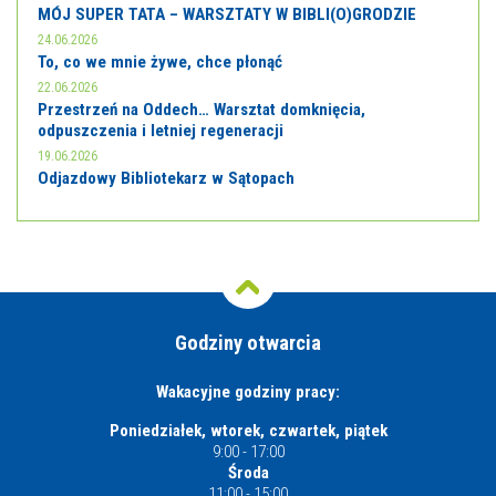
MÓJ SUPER TATA – WARSZTATY W BIBLI(O)GRODZIE
24.06.2026
To, co we mnie żywe, chce płonąć
22.06.2026
Przestrzeń na Oddech… Warsztat domknięcia,
odpuszczenia i letniej regeneracji
19.06.2026
Odjazdowy Bibliotekarz w Sątopach
Godziny otwarcia
Wakacyjne godziny pracy:
Poniedziałek, wtorek, czwartek, piątek
9:00 - 17:00
Środa
11:00 - 15:00