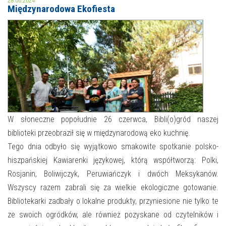
28.06.2024
Międzynarodowa Ekofiesta
MOJE KONTO
AKTUALNOŚCI
NASZA OFERTA
NAJBLIŻSZE WYDARZENIA
STREFA WIEDZY O REGIONIE
WYDARZENIA BIEŻĄCE
STREFA KOLORU
WYDARZYŁO SIĘ
W słoneczne popołudnie 26 czerwca, Bibli(o)gród naszej
biblioteki przeobraził się w międzynarodową eko kuchnię.
NASZE FILIE
FORMY STAŁE
Tego dnia odbyło się wyjątkowo smakowite spotkanie polsko-
POLECANE STRONY
hiszpańskiej Kawiarenki językowej, którą współtworzą: Polki,
Rosjanin, Boliwijczyk, Peruwiańczyk i dwóch Meksykanów.
WYDARZENIA KULTURALNE
Wszyscy razem zabrali się za wielkie ekologiczne gotowanie.
Bibliotekarki zadbały o lokalne produkty, przyniesione nie tylko te
FOTO
ze swoich ogródków, ale również pozyskane od czytelników i