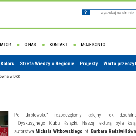
MATOR
O NAS
KONTAKT
MOJE KONTO
 Koloru
Strefa Wiedzy o Regionie
Projekty
Warto przeczy
łłówna w DKK
Po „królewsku” rozpoczęliśmy kolejny rok działalno
Dyskusyjnego Klubu Książki. Naszą lekturą była ksią
autorstwa
Michała Witkowskiego
pt.
Barbara Radziwiłłówn