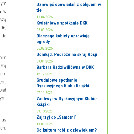
dnym
Dziewięć opowiadań z obłędem w
tle
a w
11.04.2026
jszą
Kwietniowe spotkanie DKK
006,
06.03.2026
 do
Dlaczego kobiety uprawiają
ogrody
06.02.2026
Donikąd. Podróże na skraj Rosji
 nim
09.01.2026
ałką
Barbara Radziwiłłówna w DKK
niem
12.12.2025
Grudniowe spotkanie
em,
Dyskusyjnego Klubu Książki
piał
07.11.2025
rymi
Zachwyt w Dyskusyjnym Klubie
Książki
03.10.2025
Zajrzyj do „Samotni”
 nas
19.09.2025
ych.
Co kultura robi z człowiekiem?