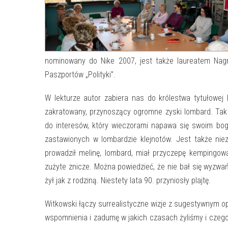
nominowany do Nike 2007, jest także laureatem Nag
Paszportów „Polityki”.
W lekturze autor zabiera nas do królestwa tytułowej 
zakratowany, przynoszący ogromne zyski lombard. Tak
do interesów, który wieczorami napawa się swoim bog
zastawionych w lombardzie klejnotów. Jest także ni
prowadził melinę, lombard, miał przyczepę kempingową
zużyte znicze. Można powiedzieć, że nie bał się wyzwa
żył jak z rodziną. Niestety lata 90. przyniosły plajtę.
Witkowski łączy surrealistyczne wizje z sugestywnym o
wspomnienia i zadumę w jakich czasach żyliśmy i czeg