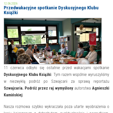
12.06.2026
Przedwakacyjne spotkanie Dyskusyjnego Klubu
MOJE KONTO
Książki
AKTUALNOŚCI
NASZA OFERTA
NAJBLIŻSZE WYDARZENIA
STREFA WIEDZY O REGIONIE
WYDARZENIA BIEŻĄCE
STREFA KOLORU
WYDARZYŁO SIĘ
NASZE FILIE
FORMY STAŁE
11 czerwca odbyło się ostatnie przed wakacjami spotkanie
Dyskusyjnego Klubu Książki
. Tym razem wspólnie wyruszyliśmy
POLECANE STRONY
w niezwykłą podróż po Szwajcarii za sprawą reportażu
Szwajcaria. Podróż przez raj wymyślony
autorstwa
Agnieszki
WYDARZENIA KULTURALNE
Kamińskiej
.
FOTO
Nasza rozmowa szybko wykraczała poza utarte wyobrażenia o