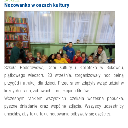
26.09.2022
Nocowanko w oazach kultury
MOJE KONTO
AKTUALNOŚCI
NASZA OFERTA
NAJBLIŻSZE WYDARZENIA
STREFA WIEDZY O REGIONIE
WYDARZENIA BIEŻĄCE
STREFA KOLORU
WYDARZYŁO SIĘ
Szkoła Podstawowa, Dom Kultury i Biblioteka w Bukowcu,
piątkowego wieczoru 23 września, zorganizowały noc pełną
NASZE FILIE
FORMY STAŁE
przygód i atrakcji dla dzieci. Przed snem zdążyły wziąć udział w
POLECANE STRONY
licznych grach, zabawach i projekcjach filmów.
Wczesnym rankiem wszystkich czekała wczesna pobudka,
WYDARZENIA KULTURALNE
pyszne śniadanie oraz wspólne zdjęcia. Wszyscy uczestnicy
chcieliby, aby takie takie nocowania odbywały się częściej.
FOTO