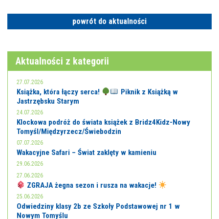
E-INFORMATOR
powrót do aktualności
O NAS
Aktualności z kategorii
27.07.2026
Książka, która łączy serca!
Piknik z Książką w
Jastrzębsku Starym
24.07.2026
Klockowa podróż do świata książek z Bridz4Kidz-Nowy
Tomyśl/Międzyrzecz/Świebodzin
07.07.2026
Wakacyjne Safari – Świat zaklęty w kamieniu
29.06.2026
27.06.2026
ZGRAJA żegna sezon i rusza na wakacje!
25.06.2026
Odwiedziny klasy 2b ze Szkoły Podstawowej nr 1 w
Nowym Tomyślu