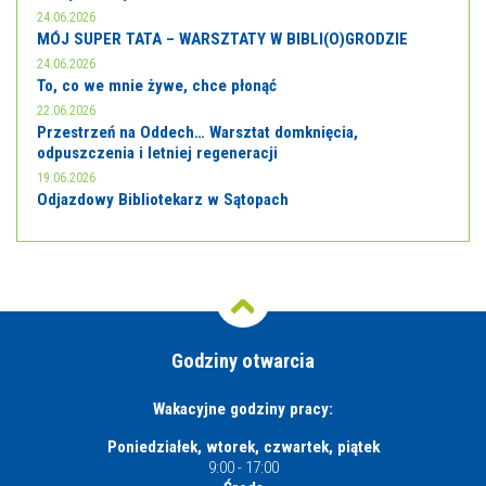
24.06.2026
MÓJ SUPER TATA – WARSZTATY W BIBLI(O)GRODZIE
24.06.2026
To, co we mnie żywe, chce płonąć
22.06.2026
Przestrzeń na Oddech… Warsztat domknięcia,
odpuszczenia i letniej regeneracji
19.06.2026
Odjazdowy Bibliotekarz w Sątopach
Godziny otwarcia
Wakacyjne godziny pracy:
Poniedziałek, wtorek, czwartek, piątek
9:00 - 17:00