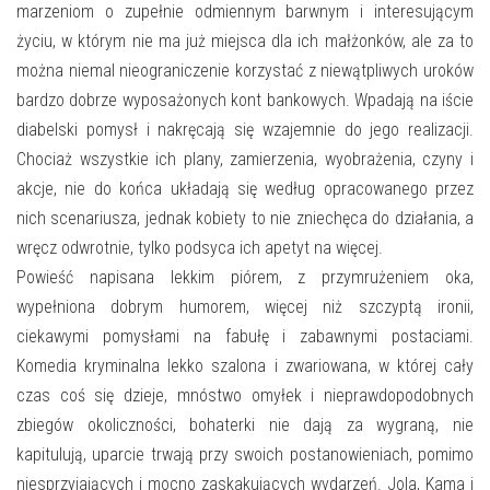
marzeniom o zupełnie odmiennym barwnym i interesującym
życiu, w którym nie ma już miejsca dla ich małżonków, ale za to
można niemal nieograniczenie korzystać z niewątpliwych uroków
bardzo dobrze wyposażonych kont bankowych. Wpadają na iście
diabelski pomysł i nakręcają się wzajemnie do jego realizacji.
Chociaż wszystkie ich plany, zamierzenia, wyobrażenia, czyny i
akcje, nie do końca układają się według opracowanego przez
nich scenariusza, jednak kobiety to nie zniechęca do działania, a
wręcz odwrotnie, tylko podsyca ich apetyt na więcej.
Powieść napisana lekkim piórem, z przymrużeniem oka,
wypełniona dobrym humorem, więcej niż szczyptą ironii,
ciekawymi pomysłami na fabułę i zabawnymi postaciami.
Komedia kryminalna lekko szalona i zwariowana, w której cały
czas coś się dzieje, mnóstwo omyłek i nieprawdopodobnych
zbiegów okoliczności, bohaterki nie dają za wygraną, nie
kapitulują, uparcie trwają przy swoich postanowieniach, pomimo
niesprzyjających i mocno zaskakujących wydarzeń. Jola, Kama i