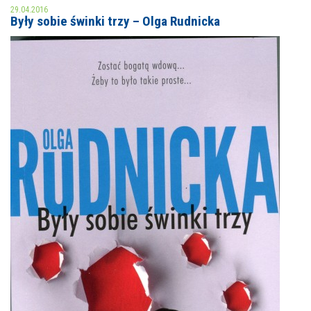
29.04.2016
Były sobie świnki trzy – Olga Rudnicka
MOJE KONTO
AKTUALNOŚCI
NASZA OFERTA
NAJBLIŻSZE WYDARZENIA
STREFA WIEDZY O REGIONIE
WYDARZENIA BIEŻĄCE
STREFA KOLORU
WYDARZYŁO SIĘ
NASZE FILIE
FORMY STAŁE
POLECANE STRONY
WYDARZENIA KULTURALNE
FOTO