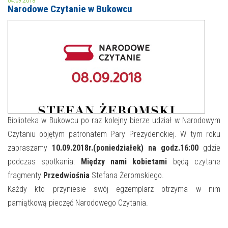
04.09.2018
Narodowe Czytanie w Bukowcu
MOJE KONTO
AKTUALNOŚCI
NASZA OFERTA
NAJBLIŻSZE WYDARZENIA
STREFA WIEDZY O REGIONIE
WYDARZENIA BIEŻĄCE
STREFA KOLORU
WYDARZYŁO SIĘ
Biblioteka w Bukowcu po raz kolejny bierze udział w Narodowym
Czytaniu objętym patronatem Pary Prezydenckiej. W tym roku
NASZE FILIE
FORMY STAŁE
zapraszamy
10.09.2018r.(poniedziałek) na godz.16:00
gdzie
POLECANE STRONY
podczas spotkania:
Między nami kobietami
będą czytane
fragmenty
Przedwiośnia
Stefana Żeromskiego.
WYDARZENIA KULTURALNE
Każdy kto przyniesie swój egzemplarz otrzyma w nim
pamiątkową pieczęć Narodowego Czytania.
FOTO