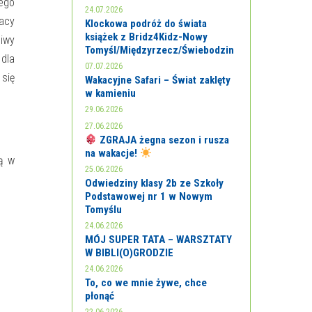
ego
24.07.2026
acy
Klockowa podróż do świata
książek z Bridz4Kidz-Nowy
iwy
Tomyśl/Międzyrzecz/Świebodzin
 dla
07.07.2026
 się
Wakacyjne Safari – Świat zaklęty
w kamieniu
29.06.2026
27.06.2026
ZGRAJA żegna sezon i rusza
na wakacje!
ną w
25.06.2026
Odwiedziny klasy 2b ze Szkoły
Podstawowej nr 1 w Nowym
Tomyślu
24.06.2026
MÓJ SUPER TATA – WARSZTATY
W BIBLI(O)GRODZIE
24.06.2026
To, co we mnie żywe, chce
płonąć