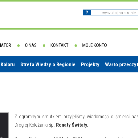
MATOR
O NAS
KONTAKT
MOJE KONTO
 Koloru
Strefa Wiedzy o Regionie
Projekty
Warto przeczy
Z ogromnym smutkiem przyjęliśmy wiadomość o śmierci nas
Drogiej Koleżanki śp.
Renaty Świtały.