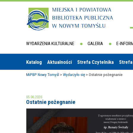
WYDARZENIA KULTURALNE
GALERIA
E-INFOR
Katalog
Aktualności
Strefa Czytelnika
Strefa
MiPBP Nowy Tomyśl
>
Wydarzyło się
>
Ostatnie pożegnanie
05.06.2026
Ostatnie pożegnanie