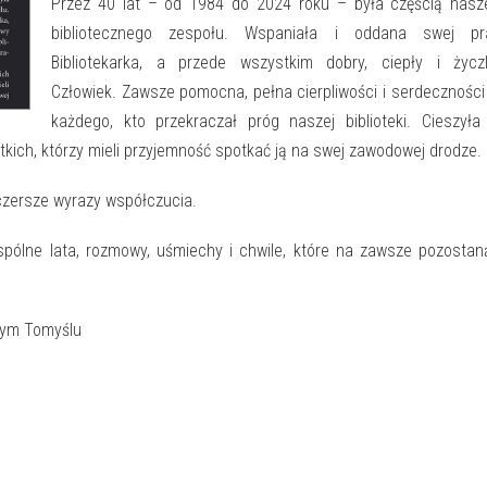
Przez 40 lat – od 1984 do 2024 roku – była częścią nasz
bibliotecznego zespołu. Wspaniała i oddana swej pr
Bibliotekarka, a przede wszystkim dobry, ciepły i życzl
Człowiek. Zawsze pomocna, pełna cierpliwości i serdeczności
każdego, kto przekraczał próg naszej biblioteki. Cieszyła
kich, którzy mieli przyjemność spotkać ją na swej zawodowej drodze.
zczersze wyrazy współczucia.
pólne lata, rozmowy, uśmiechy i chwile, które na zawsze pozosta
owym Tomyślu