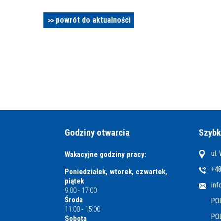
powrót do aktualności
Godziny otwarcia
Szybk
ul.
Wakacyjne godziny pracy:
+48
Poniedziałek, wtorek, czwartek,
piątek
inf
9:00 - 17:00
Środa
PO
11:00 - 15:00
PO
Sobota