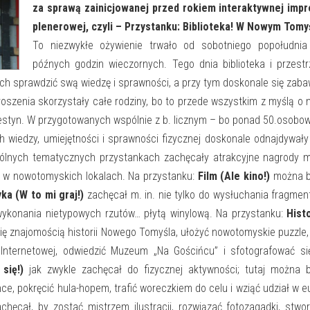
za sprawą zainicjowanej przed rokiem interaktywnej impr
plenerowej, czyli – Przystanku: Biblioteka!
W Nowym Tomy
To niezwykłe ożywienie trwało od sobotniego popołudnia
późnych godzin wieczornych. Tego dnia biblioteka i przest
ch sprawdzić swą wiedzę i sprawności, a przy tym doskonale się zaba
roszenia skorzystały całe rodziny, bo to przede wszystkim z myślą o 
y festyn. W przygotowanych wspólnie z b. licznym – bo ponad 50.osob
 wiedzy, umiejętności i sprawności fizycznej doskonale odnajdywały
gólnych tematycznych przystankach zachęcały atrakcyjne nagrody m
cje w nowotomyskich lokalach. Na przystanku:
Film (Ale kino!)
można b
ka (W to mi graj!)
zachęcał m. in. nie tylko do wysłuchania fragme
wykonania nietypowych rzutów… płytą winylową. Na przystanku:
Hist
ę znajomością historii Nowego Tomyśla, ułożyć nowotomyskie puzzle,
 Internetowej, odwiedzić Muzeum „Na Gościńcu” i sfotografować s
się!)
jak zwykle zachęcał do fizycznej aktywności; tutaj można b
e, pokręcić hula-hopem, trafić woreczkiem do celu i wziąć udział w e
chęcał, by zostać mistrzem ilustracji, rozwiązać fotozagadki, stwo