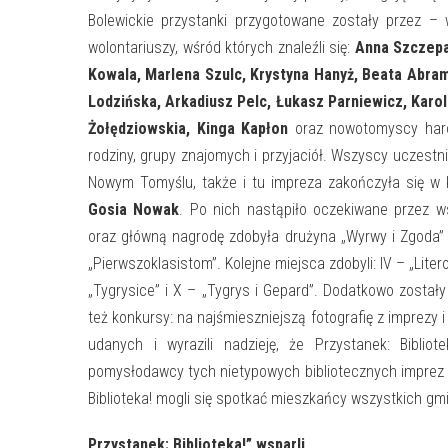
Bolewickie przystanki przygotowane zostały przez –
wolontariuszy, wśród których znaleźli się:
Anna Szczepa
Kowala, Marlena Szulc, Krystyna Hanyż, Beata Abr
Lodzińska, Arkadiusz Pelc, Łukasz Parniewicz, Karo
Żołędziowskia, Kinga Kapłon
oraz nowotomyscy harcer
rodziny, grupy znajomych i przyjaciół. Wszyscy uczestni
Nowym Tomyślu, także i tu impreza zakończyła się w 
Gosia Nowak
. Po nich nastąpiło oczekiwane przez w
oraz główną nagrodę zdobyła drużyna „Wyrwy i Zgoda” z
„Pierwszoklasistom”. Kolejne miejsca zdobyli: IV – „Literoż
„Tygrysice” i X – „Tygrys i Gepard”. Dodatkowo został
też konkursy: na najśmieszniejszą fotografię z imprezy i
udanych i wyrazili nadzieję, że Przystanek: Bibli
pomysłodawcy tych nietypowych bibliotecznych imprez i 
Biblioteka! mogli się spotkać mieszkańcy wszystkich gm
Przystanek: Biblioteka!” wsparli