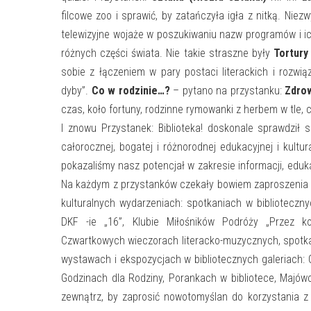
filcowe zoo i sprawić, by zatańczyła igła z nitką. Nie
telewizyjne wojaże w poszukiwaniu nazw programów i 
różnych części świata. Nie takie straszne były
Tortury 
sobie z łączeniem w pary postaci literackich i rozwią
dyby”.
Co w rodzinie…?
– pytano na przystanku:
Zdro
czas, koło fortuny, rodzinne rymowanki z herbem w tle,
I znowu Przystanek: Biblioteka! doskonale sprawdził s
całorocznej, bogatej i różnorodnej edukacyjnej i kult
pokazaliśmy nasz potencjał w zakresie informacji, edukac
Na każdym z przystanków czekały bowiem zaproszenia d
kulturalnych wydarzeniach: spotkaniach w biblioteczn
DKF -ie „16”, Klubie Miłośników Podróży „Przez ko
Czwartkowych wieczorach literacko-muzycznych, spotkan
wystawach i ekspozycjach w bibliotecznych galeriach: Gal
Godzinach dla Rodziny, Porankach w bibliotece, Majów
zewnątrz, by zaprosić nowotomyślan do korzystania z