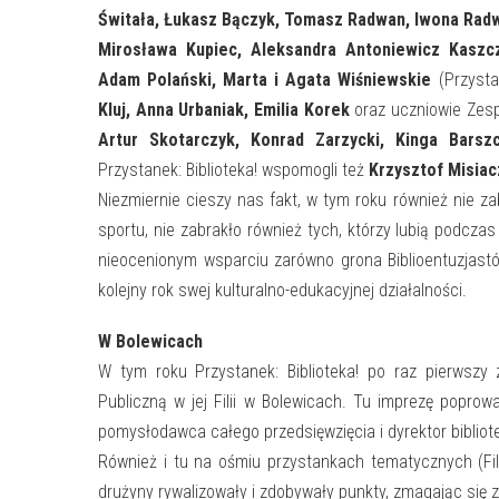
Świtała, Łukasz Bączyk, Tomasz Radwan, Iwona Rad
Mirosława Kupiec, Aleksandra Antoniewicz Kaszc
Adam Polański, Marta i Agata Wiśniewskie
(Przysta
Kluj, Anna Urbaniak, Emilia Korek
oraz uczniowie Zesp
Artur Skotarczyk, Konrad Zarzycki, Kinga Barsz
Przystanek: Biblioteka! wspomogli też
Krzysztof Misiac
Niezmiernie cieszy nas fakt, w tym roku również nie zab
sportu, nie zabrakło również tych, którzy lubią podczas
nieocenionym wsparciu zarówno grona Biblioentuzjast
kolejny rok swej kulturalno-edukacyjnej działalności.
W Bolewicach
W tym roku Przystanek: Biblioteka! po raz pierwszy
Publiczną w jej Filii w Bolewicach. Tu imprezę poprowa
pomysłodawca całego przedsięwzięcia i dyrektor bibliot
Również i tu na ośmiu przystankach tematycznych (Film
drużyny rywalizowały i zdobywały punkty, zmagając się 