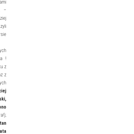
ami
a –
ziej
zyli
sie
zych
ka !
u z
az z
ych
iej
ki,
ono
a!);
tan
ata