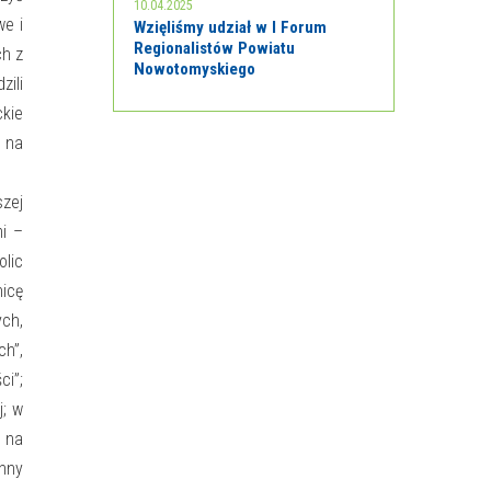
10.04.2025
we i
Wzięliśmy udział w I Forum
Regionalistów Powiatu
ch z
Nowotomyskiego
zili
ckie
u na
szej
mi –
olic
nicę
ych,
h”,
ci”;
j; w
y na
enny