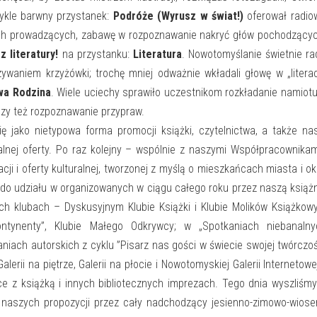
zwykle barwny przystanek:
Podróże (Wyrusz w świat!)
oferował radio
ich prowadzących, zabawę w rozpoznawanie nakryć głów pochodzący
z literatury!
na przystanku:
Literatura
. Nowotomyślanie świetnie rad
zywaniem krzyżówki; trochę mniej odważnie wkładali głowę w „litera
wa Rodzina
. Wiele uciechy sprawiło uczestnikom rozkładanie namiot
 czy też rozpoznawanie przypraw.
ię jako nietypowa forma promocji książki, czytelnictwa, a także na
uralnej oferty. Po raz kolejny – wspólnie z naszymi Współpracownika
ji i oferty kulturalnej, tworzonej z myślą o mieszkańcach miasta i ok
o udziału w organizowanych w ciągu całego roku przez naszą książ
ych klubach – Dyskusyjnym Klubie Książki i Klubie Molików Książkow
ntynenty”, Klubie Małego Odkrywcy; w „Spotkaniach niebanalnyc
iach autorskich z cyklu ”Pisarz nas gości w świecie swojej twórczoś
erii na piętrze, Galerii na płocie i Nowotomyskiej Galerii Internetowe
ce z książką i innych bibliotecznych imprezach. Tego dnia wyszliśm
 naszych propozycji przez cały nadchodzący jesienno-zimowo-wios