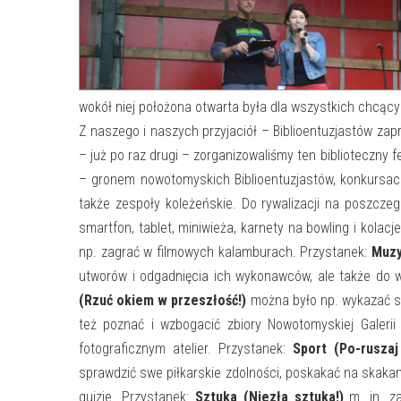
wokół niej położona otwarta była dla wszystkich chcący
Z naszego i naszych przyjaciół – Biblioentuzjastów zap
– już po raz drugi – zorganizowaliśmy ten biblioteczn
– gronem nowotomyskich Biblioentuzjastów, konkursach
także zespoły koleżeńskie. Do rywalizacji na poszcze
smartfon, tablet, miniwieża, karnety na bowling i kola
np. zagrać w filmowych kalamburach. Przystanek:
Muzy
utworów i odgadnięcia ich wykonawców, ale także do 
(Rzuć okiem w przeszłość!)
można było np. wykazać si
też poznać i wzbogacić zbiory Nowotomyskiej Galerii
fotograficznym atelier. Przystanek:
Sport (Po-ruszaj 
sprawdzić swe piłkarskie zdolności, poskakać na skakanc
quizie. Przystanek:
Sztuka (Niezła sztuka!)
m. in. za