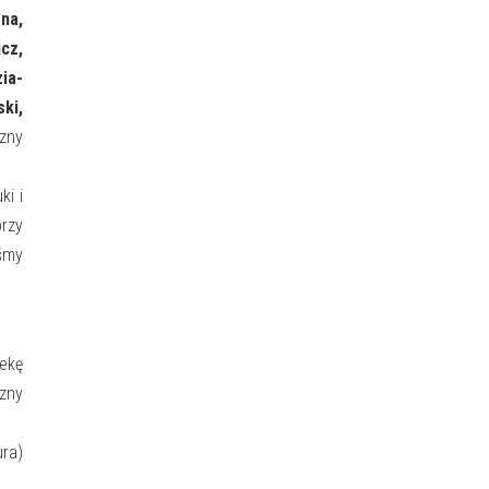
na,
cz,
ia-
ki,
czny
ki i
przy
iśmy
tekę
zny
ura)