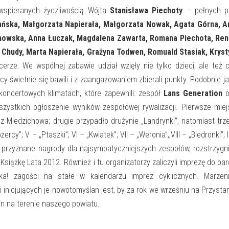
 wspieranych życzliwością Wójta
Stanisława Piechoty
– pełnych pa
ńska, Małgorzata Napierała, Małgorzata Nowak, Agata Górna, A
amowska, Anna Łuczak, Magdalena Zawarta, Romana Piechota, Ren
l Chudy, Marta Napierała, Grażyna Todwen, Romuald Stasiak, Krys
ze. We wspólnej zabawie udział wzięły nie tylko dzieci, ale też 
cy świetnie się bawili i z zaangażowaniem zbierali punkty. Podobnie j
koncertowych klimatach, które zapewnili: zespół
Lans Generation
o
szystkich ogłoszenie wyników zespołowej rywalizacji. Pierwsze mie
 Miedzichowa; drugie przypadło drużynie „Landrynki”, natomiast trz
ercy”; V – „Ptaszki”; VI – „Kwiatek”; VII – „Weronia”,;VIII – „Biedronki”; 
y przyznane nagrody dla najsympatyczniejszych zespołów, rozstrzygn
 Książkę Lata 2012. Również i tu organizatorzy zaliczyli imprezę do ba
oteka! zagości na stałe w kalendarzu imprez cyklicznych. Marzen
inicjujących je nowotomyślan jest, by za rok we wrześniu na Przysta
in na terenie naszego powiatu.