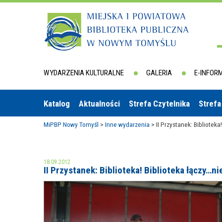
WYDARZENIA KULTURALNE
GALERIA
E-INFOR
Katalog
Aktualności
Strefa Czytelnika
Strefa
MiPBP Nowy Tomyśl
>
Inne wydarzenia
>
II Przystanek: Biblioteka
18.09.2012
II Przystanek: Biblioteka! Biblioteka łączy…ni