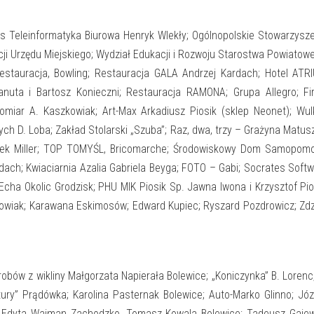
s Teleinformatyka Biurowa Henryk Wlekły; Ogólnopolskie Stowarzysz
ocji Urzędu Miejskiego; Wydział Edukacji i Rozwoju Starostwa Powiatow
stauracja, Bowling; Restauracja GALA Andrzej Kardach; Hotel ATR
nuta i Bartosz Konieczni; Restauracja RAMONA; Grupa Allegro; Fi
pomiar A. Kaszkowiak; Art-Max Arkadiusz Piosik (sklep Neonet); Wu
ch D. Loba; Zakład Stolarski „Szuba”; Raz, dwa, trzy – Grażyna Matus
ek Miller; TOP TOMYŚL, Bricomarche; Środowiskowy Dom Samopomo
rdach; Kwiaciarnia Azalia Gabriela Beyga; FOTO – Gabi; Socrates Soft
cha Okolic Grodzisk; PHU MIK Piosik Sp. Jawna Iwona i Krzysztof Pio
wiak; Karawana Eskimosów; Edward Kupiec; Ryszard Pozdrowicz; Zd
bów z wikliny Małgorzata Napierała Bolewice; „Koniczynka” B. Lorenc
tury” Prądówka; Karolina Pasternak Bolewice; Auto-Marko Glinno; Jó
; Edyta Wajman Zachodzko, Tomasz Kowala Bolewice; Tadeusz Gajew