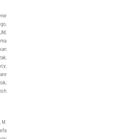
enie
ego;
IUM;
rma
lkan
zak;
cy;
ware
sik;
zich
, M.
zefa
ski