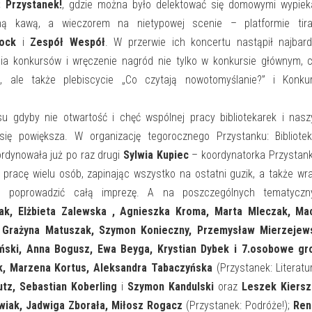
: Przystanek!
, gdzie można było delektować się domowymi wypiek
czną kawą, a wieczorem na nietypowej scenie – platformie tir
lock
i
Zespół Wespół
. W przerwie ich koncertu nastąpił najbard
a konkursów i wręczenie nagród nie tylko w konkursie głównym, c
, ale także plebiscycie „Co czytają nowotomyślanie?” i Konkur
u gdyby nie otwartość i chęć wspólnej pracy bibliotekarek i nas
 się powiększa. W organizację tegorocznego Przystanku: Bibliote
ordynowała już po raz drugi
Sylwia Kupiec
– koordynatorka Przystank
ść pracę wielu osób, zapinając wszystko na ostatni guzik, a także wr
 poprowadzić całą imprezę. A na poszczególnych tematyczn
ak, Elżbieta Zalewska , Agnieszka Kroma, Marta Mleczak, Mac
 Grażyna Matuszak, Szymon Konieczny, Przemysław Mierzejews
ński, Anna Bogusz, Ewa Beyga, Krystian Dybek i 7.osobowe gr
k, Marzena Kortus, Aleksandra Tabaczyńska
(Przystanek: Literatur
utz, Sebastian Koberling
i
Szymon Kandulski
oraz
Leszek Kiersz
wiak, Jadwiga Zborała, Miłosz Rogacz
(Przystanek: Podróże!);
Ren