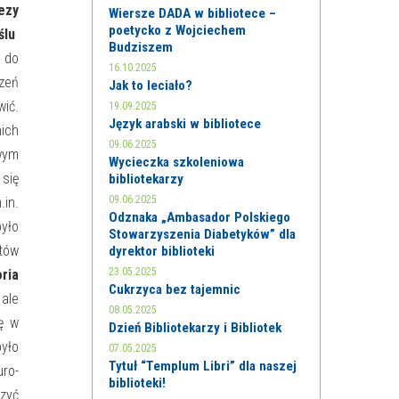
ezy
Wiersze DADA w bibliotece –
poetycko z Wojciechem
ślu
Budziszem
 do
16.10.2025
rzeń
Jak to leciało?
wić.
19.09.2025
Język arabski w bibliotece
nich
09.06.2025
owym
Wycieczka szkoleniowa
 się
bibliotekarzy
09.06.2025
.in.
Odznaka „Ambasador Polskiego
yło
Stowarzyszenia Diabetyków” dla
ntów
dyrektor biblioteki
23.05.2025
oria
Cukrzyca bez tajemnic
 ale
08.05.2025
ię w
Dzień Bibliotekarzy i Bibliotek
yło
07.05.2025
Tytuł “Templum Libri” dla naszej
uro-
biblioteki!
rzyć