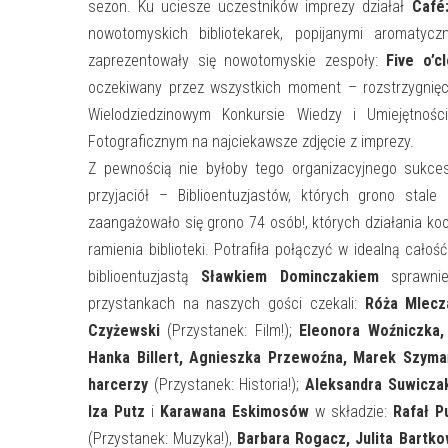
sezon. Ku uciesze uczestników imprezy działał
Café
nowotomyskich bibliotekarek, popijanymi aromaty
zaprezentowały się nowotomyskie zespoły:
Five o’c
oczekiwany przez wszystkich moment – rozstrzygnięci
Wielodziedzinowym Konkursie Wiedzy i Umiejętności
Fotograficznym na najciekawsze zdjęcie z imprezy.
Z pewnością nie byłoby tego organizacyjnego sukces
przyjaciół – Biblioentuzjastów, których grono stale
zaangażowało się grono 74 osób!, których działania ko
ramienia biblioteki. Potrafiła połączyć w idealną cało
biblioentuzjastą
Sławkiem Dominczakiem
sprawnie
przystankach na naszych gości czekali:
Róża Mlecz
Czyżewski
(Przystanek: Film!);
Eleonora Woźniczka,
Hanka Billert, Agnieszka Przewoźna, Marek Szyma
harcerzy
(Przystanek: Historia!);
Aleksandra Suwicza
Iza Putz
i
Karawana Eskimosów
w składzie:
Rafał P
(Przystanek: Muzyka!),
Barbara Rogacz, Julita Bartko