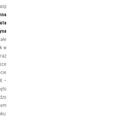
sji
nna
ata
tyna
całe
ak w
raz
jsce
ecie
IX –
ięto
rdzo
iem
nku: