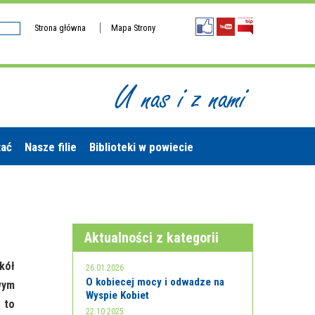
Strona główna
Mapa Strony
U nas i z nami
tać
Nasze filie
Biblioteki w powiecie
Aktualności z kategorii
kół
26.01.2026
O kobiecej mocy i odwadze na
wym
Wyspie Kobiet
 to
22.10.2025