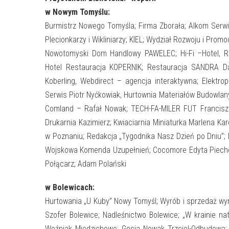
w Nowym Tomyślu:
Burmistrz Nowego Tomyśla; Firma Zborała; Alkom Serwi
Plecionkarzy i Wikliniarzy; KIEL; Wydział Rozwoju i Prom
Nowotomyski Dom Handlowy PAWELEC; Hi-Fi –Hotel, Re
Hotel Restauracja KOPERNIK; Restauracja SANDRA Da
Koberling, Webdirect – agencja interaktywna; Elektro
Serwis Piotr Nyćkowiak, Hurtownia Materiałów Budowlany
Comland – Rafał Nowak; TECH-FA-MILER FUT Francisz
Drukarnia Kazimierz; Kwiaciarnia Miniaturka Marlena Ka
w Poznaniu; Redakcja „Tygodnika Nasz Dzień po Dniu”; E
Wojskowa Komenda Uzupełnień; Cocomore Edyta Piecho
Połącarz; Adam Polański
w Bolewicach:
Hurtowania „U Kuby” Nowy Tomyśl; Wyrób i sprzedaż wyro
Szofer Bolewice; Nadleśnictwo Bolewice; „W krainie na
Woźniak Miedzichowo; Gosia Nowak Trzciel-Odbudowa