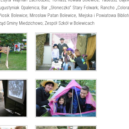
ustyniak Opalenica; Bar „Słoneczko” Stary Folwark; Rancho „Color
iosik Bolewice; Mirosław Patan Bolewice, Miejska i Powiatowa Biblio
ząd Gminy Miedzichowo; Zespół Szkół w Bolewicach