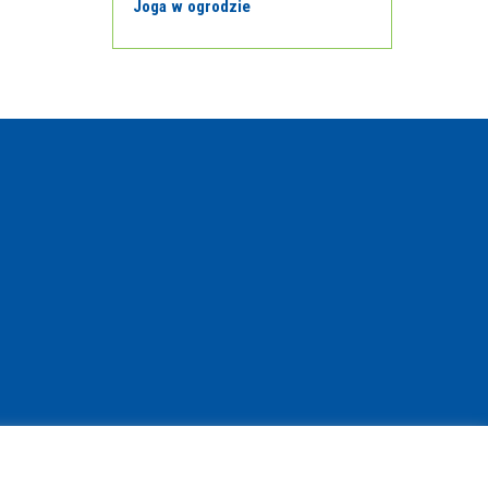
Joga w ogrodzie
© Copyright 2021 | www.bibliotekant.pl