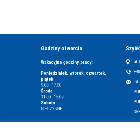
Godziny otwarcia
Szybk
ul.
Wakacyjne godziny pracy:
+48
Poniedziałek, wtorek, czwartek,
piątek
inf
9:00 - 17:00
Środa
PO
11:00 - 15:00
PO
Sobota
NIECZYNNE
DE
Miejska i Powiatowa Biblioteka Publiczna