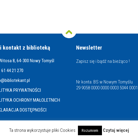
i kontakt z biblioteką
Newsletter
 Witosa 8, 64-300 Nowy Tomyśl
Zapisz się i bądź na bieżąco !
 61 44 21 270
o@bibliotekant.pl
Nr konta: BS w Nowym Tomyślu
29 9058 0000 0000 0003 5044 0001
LITYKA PRYWATNOŚCI
LITYKA OCHRONY MAŁOLETNICH
KLARACJA DOSTĘPNOŚCI
Ta strona wykorzystuje pliki Cookies
Czytaj więcej
Rozumiem