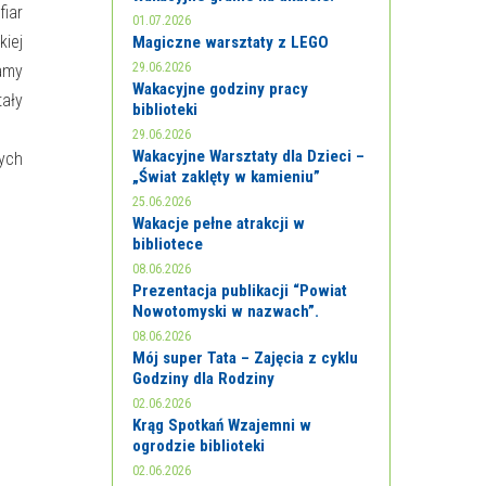
fiar
01.07.2026
kiej
Magiczne warsztaty z LEGO
29.06.2026
amy
Wakacyjne godziny pracy
ały
biblioteki
29.06.2026
Wakacyjne Warsztaty dla Dzieci –
wych
„Świat zaklęty w kamieniu”
25.06.2026
Wakacje pełne atrakcji w
bibliotece
08.06.2026
Prezentacja publikacji “Powiat
Nowotomyski w nazwach”.
08.06.2026
Mój super Tata – Zajęcia z cyklu
Godziny dla Rodziny
02.06.2026
Krąg Spotkań Wzajemni w
ogrodzie biblioteki
02.06.2026