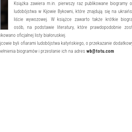
Książka zawiera m.in. pierwszy raz publikowane biogramy o
ludobójstwa w Kijowie Bykowni, które znajdują się na ukraińs
liście wywozowej. W książce zawarto także krótkie biogr
osób, na podstawie literatury, które prawdopodobnie zost
wano oficjalnej listy białoruskiej.
ojcowie byli ofiarami ludobójstwa katyńskiego, o przekazanie dodatko
pełnienia biogramów i przesłanie ich na adres
wb@totu.com