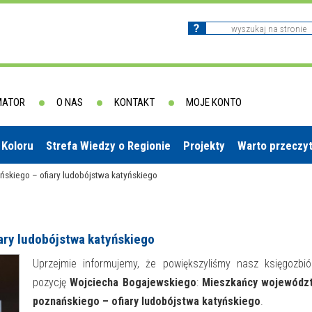
MATOR
O NAS
KONTAKT
MOJE KONTO
 Koloru
Strefa Wiedzy o Regionie
Projekty
Warto przeczy
kiego – ofiary ludobójstwa katyńskiego
ry ludobójstwa katyńskiego
Uprzejmie informujemy, że powiększyliśmy nasz księgozbió
pozycję
Wojciecha Bogajewskiego
:
Mieszkańcy wojewódz
poznańskiego – ofiary ludobójstwa katyńskiego
.