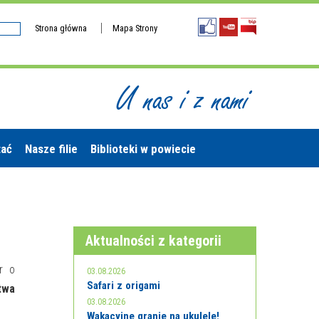
Strona główna
Mapa Strony
U nas i z nami
tać
Nasze filie
Biblioteki w powiecie
Aktualności z kategorii
r o
03.08.2026
Safari z origami
twa
03.08.2026
Wakacyjne granie na ukulele!