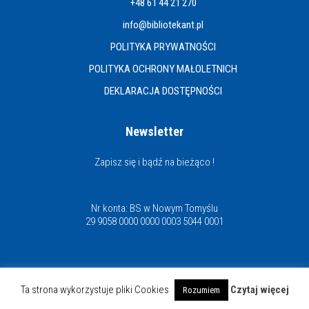
+48 61 44 21 270
info@bibliotekant.pl
POLITYKA PRYWATNOŚCI
POLITYKA OCHRONY MAŁOLETNICH
DEKLARACJA DOSTĘPNOŚCI
Newsletter
Zapisz się i bądź na bieżąco !
Nr konta: BS w Nowym Tomyślu
29 9058 0000 0000 0003 5044 0001
Miejska i Powiatowa Biblioteka Publiczna
Ta strona wykorzystuje pliki Cookies
Czytaj więcej
Rozumiem
© Copyright 2021 | www.bibliotekant.pl