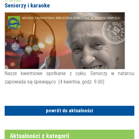
27.03.2023
Seniorzy i karaoke
MOJE KONTO
AKTUALNOŚCI
NASZA OFERTA
NAJBLIŻSZE WYDARZENIA
STREFA WIEDZY O REGIONIE
WYDARZENIA BIEŻĄCE
STREFA KOLORU
WYDARZYŁO SIĘ
Nasze kwietniowe spotkanie z cyklu: Seniorzy w natarciu
zapowiada się śpiewająco. (4 kwietnia, godz. 9.00)
NASZE FILIE
FORMY STAŁE
POLECANE STRONY
WYDARZENIA KULTURALNE
powrót do aktualności
FOTO
Aktualności z kategorii