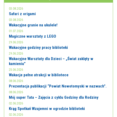
E-INFORMATOR
03.08.2026
O NAS
Safari z origami
03.08.2026
Wakacyjne granie na ukulele!
01.07.2026
Magiczne warsztaty z LEGO
29.06.2026
Wakacyjne godziny pracy biblioteki
29.06.2026
Wakacyjne Warsztaty dla Dzieci – „Świat zaklęty w
kamieniu”
25.06.2026
Wakacje pełne atrakcji w bibliotece
08.06.2026
Prezentacja publikacji “Powiat Nowotomyski w nazwach”.
08.06.2026
Mój super Tata – Zajęcia z cyklu Godziny dla Rodziny
02.06.2026
Krąg Spotkań Wzajemni w ogrodzie biblioteki
02.06.2026