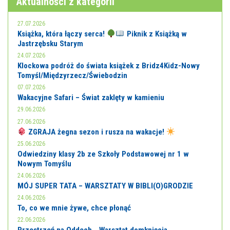
Aktualności z kategorii
27.07.2026
Książka, która łączy serca!
Piknik z Książką w
Jastrzębsku Starym
24.07.2026
Klockowa podróż do świata książek z Bridz4Kidz-Nowy
Tomyśl/Międzyrzecz/Świebodzin
07.07.2026
Wakacyjne Safari – Świat zaklęty w kamieniu
29.06.2026
27.06.2026
ZGRAJA żegna sezon i rusza na wakacje!
25.06.2026
Odwiedziny klasy 2b ze Szkoły Podstawowej nr 1 w
Nowym Tomyślu
24.06.2026
MÓJ SUPER TATA – WARSZTATY W BIBLI(O)GRODZIE
24.06.2026
To, co we mnie żywe, chce płonąć
22.06.2026