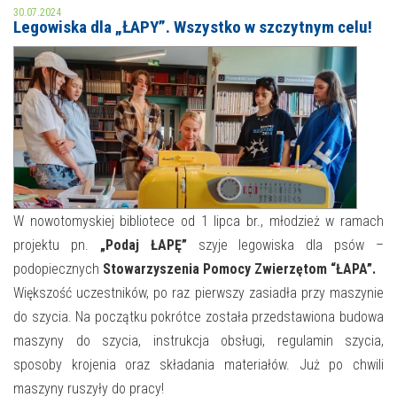
30.07.2024
Legowiska dla „ŁAPY”. Wszystko w szczytnym celu!
MOJE KONTO
AKTUALNOŚCI
NASZA OFERTA
NAJBLIŻSZE WYDARZENIA
STREFA WIEDZY O REGIONIE
WYDARZENIA BIEŻĄCE
STREFA KOLORU
WYDARZYŁO SIĘ
W nowotomyskiej bibliotece od 1 lipca br., młodzież w ramach
NASZE FILIE
FORMY STAŁE
projektu pn.
„Podaj ŁAPĘ”
szyje legowiska dla psów –
podopiecznych
Stowarzyszenia Pomocy Zwierzętom “ŁAPA”.
POLECANE STRONY
Większość uczestników, po raz pierwszy zasiadła przy maszynie
WYDARZENIA KULTURALNE
do szycia. Na początku pokrótce została przedstawiona budowa
maszyny do szycia, instrukcja obsługi, regulamin szycia,
FOTO
sposoby krojenia oraz składania materiałów. Już po chwili
maszyny ruszyły do pracy!