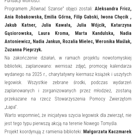
Fundacji Wolności.
Programem „Równać Szanse” objęci zostali:
Aleksandra Fricz,
Ania Robakowska, Emilia Górna, Filip Gabski, Iwona Chęcik ,
Jakub Katner, Julia Kawała, Julia Wójcik, Katarzyna
Gąsiorowska, Laura Kroma, Marta Kandulska, Nadia
Antoniewicz, Nadia Jankun, Rozalia Mielec, Weronika Maślak,
Zuzanna Pieprzyk.
Na zakończenie działań, w ramach projektu nowotomyskiej
biblioteki, zaplanowano: wernisaż zdjęć, promocję kalendarza
wydanego na 2025 r., charytatywny kiermasz książek i uszytych
legowisk. Wszystkie zebrane środki, podczas wydarzeń
zaplanowanych i zorganizowanych przez młodzież, zostaną
przekazane na rzecz Stowarzyszenia Pomocy Zwierzętom
„Łapa”.
Warto wspomnieć, że inicjatywa szycia legowisk dla zwierząt, nie
jest tego typu pierwszą akcją na terenie Nowego Tomyśla.
Projekt koordynują z ramienia biblioteki:
Małgorzata Kaczmarek