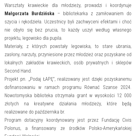
E-INFORMATOR
Warsztaty krawieckie dla młodzieży, prowadzi i koordynuje
Małgorzata Burdzińska
– bibliotekarka z zamiłowaniem do
O NAS
szycia i rękodzieła. Uczestnicy byli zachwyceni efektami i choć
nie obyło się bez prucia, to każdy uszył według własnego
projektu, legowisko dla pupila.
Materiały, z których powstały legowiska, to stare ubrania,
zasłony, narzuty, przyniesione przez młodzież oraz pozyskane od
lokalnych zakładów krawieckich, osób prywatnych i sklepów
Second Hand.
Projekt pn. „Podaj ŁAPĘ”, realizowany jest dzięki pozyskanemu
dofinansowaniu w ramach programu Równać Szanse 2024.
Nowotomyska biblioteka otrzymała grant w wysokości 12 000
złotych na kreatywne działania młodzieży, które będą
realizowane do października br.
Program dotacyjny koordynowany jest przez Fundację Civis
Polonus, a finansowany ze środków Polsko-Amerykańskiej