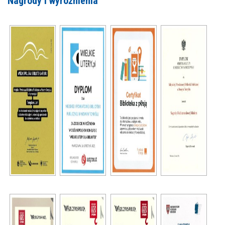
Nagrody i wyróżnienia
MOJE KONTO
AKTUALNOŚCI
NASZA OFERTA
NAJBLIŻSZE WYDARZENIA
STREFA WIEDZY O REGIONIE
WYDARZENIA BIEŻĄCE
STREFA KOLORU
WYDARZYŁO SIĘ
NASZE FILIE
FORMY STAŁE
POLECANE STRONY
WYDARZENIA KULTURALNE
FOTO