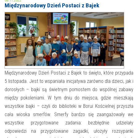
08.11.2022
Międzynarodowy Dzień Postaci z Bajek
MOJE KONTO
AKTUALNOŚCI
NASZA OFERTA
NAJBLIŻSZE WYDARZENIA
STREFA WIEDZY O REGIONIE
WYDARZENIA BIEŻĄCE
STREFA KOLORU
WYDARZYŁO SIĘ
Międzynarodowy Dzień Postaci z Bajek to święto, które przypada
5 listopada. Jest to wspaniała inicjatywa zarówno dla dzieci, jak i
NASZE FILIE
FORMY STAŁE
dorosłych – bajki są świetnym pomostem do wspólnej zabawy
POLECANE STRONY
między pokoleniami. W tym dniu do miejsca, gdzie mieszkają
wszystkie bajki – czyli do biblioteki w Borui Kościelnej przyszła
WYDARZENIA KULTURALNE
cała wioska smerfów. Smerfy bardzo się zaangażowały we
wszystkie przygotowane zadania: bezbłędnie udzielały
FOTO
odpowiedzi na przygotowane zagadki, ułożyły rozsypanki