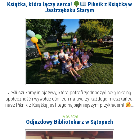
Książka, która łączy serca!
Piknik z Książką w
Jastrzębsku Starym
MOJE KONTO
AKTUALNOŚCI
NASZA OFERTA
NAJBLIŻSZE WYDARZENIA
STREFA WIEDZY O REGIONIE
WYDARZENIA BIEŻĄCE
STREFA KOLORU
WYDARZYŁO SIĘ
NASZE FILIE
FORMY STAŁE
Jeśli szukamy inicjatywy, która potrafi zjednoczyć całą lokalną
POLECANE STRONY
społeczność i wywołać uśmiech na twarzy każdego mieszkańca,
nasz Piknik z Książką jest tego najpiękniejszym przykładem!
…
WYDARZENIA KULTURALNE
19.06.2026
Odjazdowy Bibliotekarz w Sątopach
FOTO