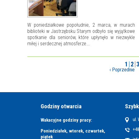
W poniedziałkowe popołudnie, 2 marca, w murach
biblioteki w Jastrzębsku Starym odbyło się wyjątkowe
spotkanie dla seniorów, które upłynęło w niezwykle
miłej i serdecznej atmosferze….
1
2
‹ Poprzednie
Godziny otwarcia
Szybk
ul.
Wakacyjne godziny pracy:
+48
Poniedziałek, wtorek, czwartek,
piątek