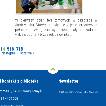
W pierwszy dzień ferii zimowych w bibliotece w
Jastrzębsku Starym odbyły się zajęcia artystyczne
pełne kreatywnej zabawy. Dzieci miały za zadanie
wykleić puchaty brzuszek pingwinka…
3
4
5
6
7
8
Następne ›
Ostatnia »
i kontakt z biblioteką
Newsletter
 Witosa 8, 64-300 Nowy Tomyśl
Zapisz się i bądź na bieżąco !
 61 44 21 270