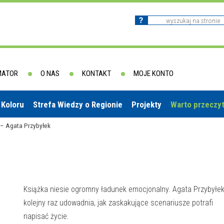
MATOR
O NAS
KONTAKT
MOJE KONTO
 Koloru
Strefa Wiedzy o Regionie
Projekty
Warto przeczy
 – Agata Przybyłek
Książka niesie ogromny ładunek emocjonalny. Agata Przybyłe
kolejny raz udowadnia, jak zaskakujące scenariusze potrafi
napisać życie.