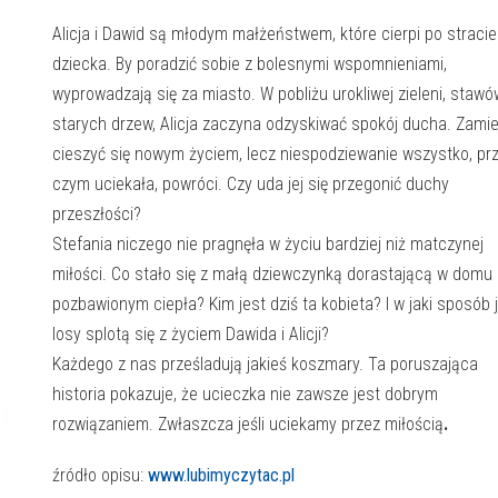
Alicja i Dawid są młodym małżeństwem, które cierpi po stracie
dziecka. By poradzić sobie z bolesnymi wspomnieniami,
wyprowadzają się za miasto. W pobliżu urokliwej zieleni, stawó
starych drzew, Alicja zaczyna odzyskiwać spokój ducha. Zami
cieszyć się nowym życiem, lecz niespodziewanie wszystko, pr
czym uciekała, powróci. Czy uda jej się przegonić duchy
przeszłości?
Stefania niczego nie pragnęła w życiu bardziej niż matczynej
miłości. Co stało się z małą dziewczynką dorastającą w domu
pozbawionym ciepła? Kim jest dziś ta kobieta? I w jaki sposób j
losy splotą się z życiem Dawida i Alicji?
Każdego z nas prześladują jakieś koszmary. Ta poruszająca
historia pokazuje, że ucieczka nie zawsze jest dobrym
rozwiązaniem. Zwłaszcza jeśli uciekamy przez miłością
.
źródło opisu:
www.lubimyczytac.pl