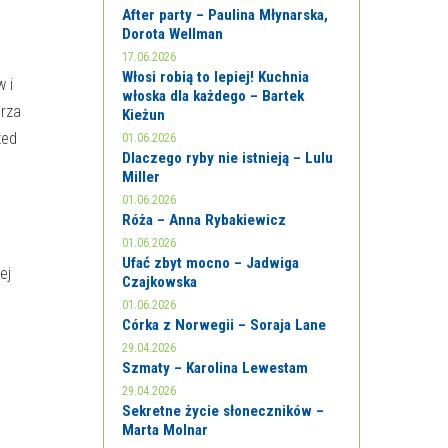
After party – Paulina Młynarska,
Dorota Wellman
17.06.2026
Włosi robią to lepiej! Kuchnia
w i
włoska dla każdego – Bartek
erza
Kieżun
zed
01.06.2026
Dlaczego ryby nie istnieją – Lulu
Miller
01.06.2026
Róża – Anna Rybakiewicz
01.06.2026
Ufać zbyt mocno – Jadwiga
ej
Czajkowska
01.06.2026
Córka z Norwegii – Soraja Lane
29.04.2026
Szmaty – Karolina Lewestam
29.04.2026
Sekretne życie słoneczników –
Marta Molnar