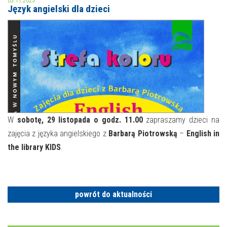
05.11.2025
Język angielski dla dzieci
MOJE KONTO
AKTUALNOŚCI
NASZA OFERTA
NAJBLIŻSZE WYDARZENIA
STREFA WIEDZY O REGIONIE
WYDARZENIA BIEŻĄCE
STREFA KOLORU
WYDARZYŁO SIĘ
W
sobotę, 29 listopada o godz. 11.00
zapraszamy dzieci na
zajęcia z języka angielskiego z
Barbarą Piotrowską
–
English in
NASZE FILIE
FORMY STAŁE
the library KIDS
.
POLECANE STRONY
WYDARZENIA KULTURALNE
powrót do aktualności
FOTO