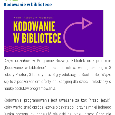
03.09.2018
Kodowanie w bibliotece
MOJE KONTO
AKTUALNOŚCI
NASZA OFERTA
NAJBLIŻSZE WYDARZENIA
STREFA WIEDZY O REGIONIE
WYDARZENIA BIEŻĄCE
STREFA KOLORU
WYDARZYŁO SIĘ
Dzięki udziałowi w Programie Rozwoju Bibliotek oraz projekcie
„Kodowanie w bibliotece” nasza biblioteka wzbogaciła się o 3
NASZE FILIE
FORMY STAŁE
roboty Photon, 3 tablety oraz 3 gry edukacyjne Scottie Go!, Wiąże
POLECANE STRONY
się to z poszerzeniem oferty edukacyjnej dla dzieci i młodzieży o
naukę podstaw programowania.
WYDARZENIA KULTURALNE
Kodowanie, programowanie jest uważane za tzw. “trzeci język”,
FOTO
który warto znać oprócz języka ojczystego i przynajmniej jednego
języka obcego, by odnaleźć się dziś na rynku pracy. Choć nie