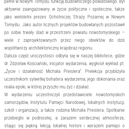
E-INFORMATOR
pełnił w Nowym Tomyślu funkcję budowniczego powiatowego. Był
aktywnie zaangażowany w życie polityczne i społeczne, także
O NAS
jako wieloletni prezes Ochotniczej Straży Pożarnej w Nowym
Tomyślu. Jako autor licznych projektów budowlanych pozostawił
po sobie trwały ślad w przestrzeni powiatu nowotomyskiego –
wiele z zaprojektowanych przez niego obiektów do dziś
współtworzy architektoniczny krajobraz regionu.
Dalsza część uroczystości odbyła się w naszej bibliotece, gdzie
dr Zdzisław Kościański, inicjator wydarzenia, wygłosił wykład pt.
„Życie i działalność Michała Preislera”. Prelekcja przybliżyła
uczestnikom sylwetkę bohatera wydarzenia, jego dokonania oraz
realia epoki, w której przyszło mu żyć i działać.
W wydarzeniu uczestniczyli przedstawiciele nowotomyskich
samorządów, Instytutu Pamięci Narodowej, lokalnych instytucji,
szkół i organizacji, a także rodzina Michała Preislera. Spotkanie
przebiegło w podniosłej, a zarazem serdecznej atmosferze,
stając się piękną lekcją lokalnej historii i wyrazem pamięci o