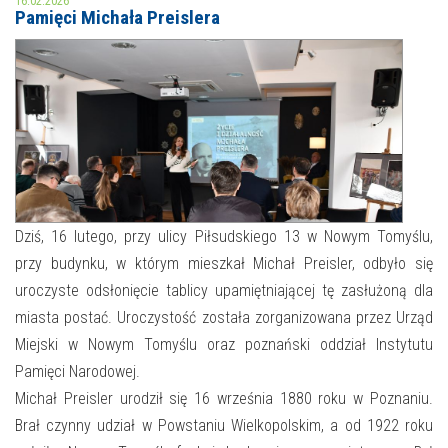
16.02.2026
Pamięci Michała Preislera
MOJE KONTO
AKTUALNOŚCI
NASZA OFERTA
NAJBLIŻSZE WYDARZENIA
STREFA WIEDZY O REGIONIE
WYDARZENIA BIEŻĄCE
STREFA KOLORU
WYDARZYŁO SIĘ
Dziś, 16 lutego, przy ulicy Piłsudskiego 13 w Nowym Tomyślu,
przy budynku, w którym mieszkał Michał Preisler, odbyło się
NASZE FILIE
FORMY STAŁE
uroczyste odsłonięcie tablicy upamiętniającej tę zasłużoną dla
POLECANE STRONY
miasta postać. Uroczystość została zorganizowana przez Urząd
Miejski w Nowym Tomyślu oraz poznański oddział Instytutu
WYDARZENIA KULTURALNE
Pamięci Narodowej.
Michał Preisler urodził się 16 września 1880 roku w Poznaniu.
FOTO
Brał czynny udział w Powstaniu Wielkopolskim, a od 1922 roku