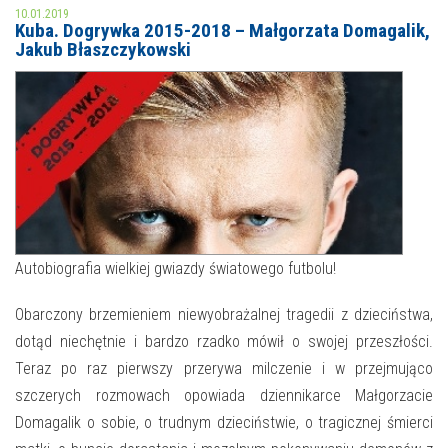
10.01.2019
Kuba. Dogrywka 2015-2018 – Małgorzata Domagalik,
MOJE KONTO
Jakub Błaszczykowski
AKTUALNOŚCI
NASZA OFERTA
NAJBLIŻSZE WYDARZENIA
STREFA WIEDZY O REGIONIE
WYDARZENIA BIEŻĄCE
STREFA KOLORU
WYDARZYŁO SIĘ
NASZE FILIE
FORMY STAŁE
Autobiografia wielkiej gwiazdy światowego futbolu!
POLECANE STRONY
Obarczony brzemieniem niewyobrażalnej tragedii z dzieciństwa,
dotąd niechętnie i bardzo rzadko mówił o swojej przeszłości.
WYDARZENIA KULTURALNE
Teraz po raz pierwszy przerywa milczenie i w przejmująco
szczerych rozmowach opowiada dziennikarce Małgorzacie
FOTO
Domagalik o sobie, o trudnym dzieciństwie, o tragicznej śmierci