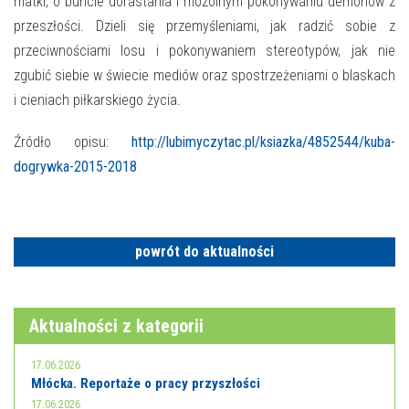
E-INFORMATOR
matki, o buncie dorastania i mozolnym pokonywaniu demonów z
przeszłości. Dzieli się przemyśleniami, jak radzić sobie z
O NAS
przeciwnościami losu i pokonywaniem stereotypów, jak nie
zgubić siebie w świecie mediów oraz spostrzeżeniami o blaskach
i cieniach piłkarskiego życia.
Źródło opisu:
http://lubimyczytac.pl/ksiazka/4852544/kuba-
dogrywka-2015-2018
powrót do aktualności
Aktualności z kategorii
17.06.2026
Młócka. Reportaże o pracy przyszłości
17.06.2026