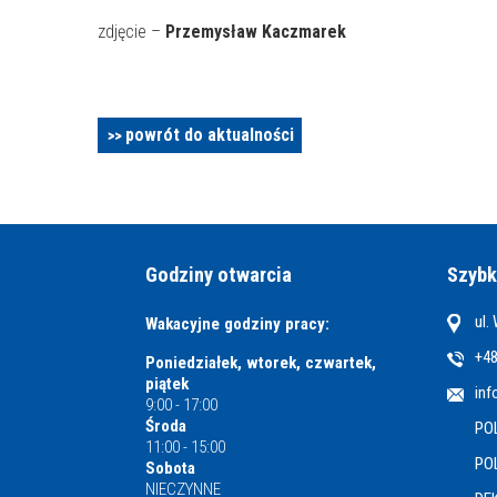
zdjęcie –
Przemysław Kaczmarek
powrót do aktualności
Godziny otwarcia
Szybk
ul.
Wakacyjne godziny pracy:
+48
Poniedziałek, wtorek, czwartek,
piątek
inf
9:00 - 17:00
Środa
PO
11:00 - 15:00
PO
Sobota
NIECZYNNE