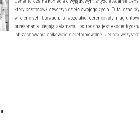
Denat to czarna komedia o wyjątkowym artyście Adamie Dena
który postanowił stworzyć dzieło swojego życia. Tutaj czas pł
w ciemnych barwach, a wszelakie ceremoniały i ugruntow
przekonania ulegają załamaniu, bo rodzina jest ekscentryczn
ich zachowania całkowicie niereformowalne. Jednak wszystk
ła