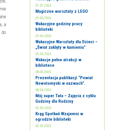
cie,
01.07.2026
ynie
Magiczne warsztaty z LEGO
ane
29.06.2026
Wakacyjne godziny pracy
a, a
biblioteki
o do
29.06.2026
Wakacyjne Warsztaty dla Dzieci –
„Świat zaklęty w kamieniu”
25.06.2026
Wakacje pełne atrakcji w
bibliotece
08.06.2026
Prezentacja publikacji “Powiat
Nowotomyski w nazwach”.
08.06.2026
Mój super Tata – Zajęcia z cyklu
Godziny dla Rodziny
02.06.2026
Krąg Spotkań Wzajemni w
ogrodzie biblioteki
02.06.2026