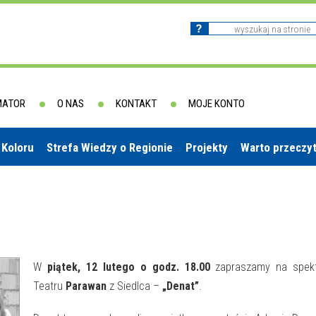
MATOR
O NAS
KONTAKT
MOJE KONTO
 Koloru
Strefa Wiedzy o Regionie
Projekty
Warto przeczy
W
piątek, 12 lutego o godz. 18.00
zapraszamy na spekt
Teatru
Parawan
z Siedlca –
„Denat”
.