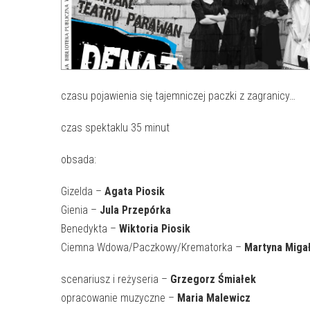
czasu pojawienia się tajemniczej paczki z zagranicy…
czas spektaklu 35 minut
obsada:
Gizelda –
Agata Piosik
Gienia –
Jula Przepórka
Benedykta –
Wiktoria Piosik
Ciemna Wdowa/Paczkowy/Krematorka –
Martyna Miga
scenariusz i reżyseria –
Grzegorz Śmiałek
opracowanie muzyczne –
Maria Malewicz