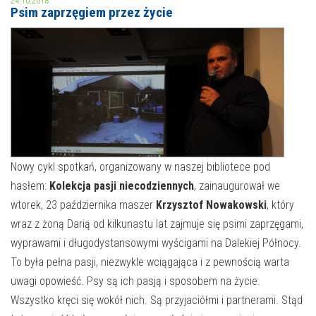
24.10.2018
Psim zaprzęgiem przez życie
MOJE KONTO
AKTUALNOŚCI
NASZA OFERTA
NAJBLIŻSZE WYDARZENIA
STREFA WIEDZY O REGIONIE
WYDARZENIA BIEŻĄCE
STREFA KOLORU
WYDARZYŁO SIĘ
Nowy cykl spotkań, organizowany w naszej bibliotece pod
hasłem:
Kolekcja pasji niecodziennych
, zainaugurował we
NASZE FILIE
FORMY STAŁE
wtorek, 23 października maszer
Krzysztof Nowakowski
, który
POLECANE STRONY
wraz z żoną Darią od kilkunastu lat zajmuje się psimi zaprzęgami,
wyprawami i długodystansowymi wyścigami na Dalekiej Północy.
WYDARZENIA KULTURALNE
To była pełna pasji, niezwykle wciągająca i z pewnością warta
uwagi opowieść. Psy są ich pasją i sposobem na życie.
FOTO
Wszystko kręci się wokół nich. Są przyjaciółmi i partnerami. Stąd