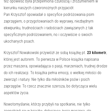
E-INFORMATOR
też opowieść była przepełniona czułością i zrozumieniem w
kierunku naszych czworonożnych przyjaciół.
O NAS
Pan Krzysztof opowiadał o specyfice podróżowania psim
zaprzęgiem, o przygotowaniach do wyprawy, niezbędnym
ekwipunku, trudnościach i radościach zawiązanych z tak
specyficznym podróżowaniem, no i oczywiście o swoich
ukochanych psach.
Krzysztof Nowakowski przywiózł ze sobą książkę pt.
23 kilometr
,
której jest autorem. To pierwsza w Polsce książka napisana
przez maszera, opowiadająca o pasji, marzeniach, trudnej drodze
do ich realizacji. To książka pełna emocji, o wielkiej miłości do
zwierząt i natury. Nie tylko dla miłośników psów i psich
zaprzęgów. To rzecz znacznie szersza, bo dotycząca wielu
aspektów życia.
Nowotomyślanie, którzy przybyli na spotkanie, nie tylko
zaopatrzyli się w książkę, dotyczącą życia maszera, ale