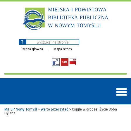
Strona główna
Mapa Strony
MiPBP Nowy Tomyśl
>
Warto przeczytać
>
Ciągle w drodze. Życie Boba
Dylana
BAZY DANYCH