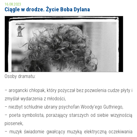
16.08.2023
Ciągle w drodze. Życie Boba Dylana
MOJE KONTO
AKTUALNOŚCI
NASZA OFERTA
NAJBLIŻSZE WYDARZENIA
STREFA WIEDZY O REGIONIE
WYDARZENIA BIEŻĄCE
STREFA KOLORU
WYDARZYŁO SIĘ
Osoby dramatu:
NASZE FILIE
FORMY STAŁE
– arogancki chłopak, który pożyczał bez pozwolenia cudze płyty i
POLECANE STRONY
zmyślał wydarzenia z młodości,
– niezbyt schludnie ubrany psychofan Woody’ego Guthriego,
WYDARZENIA KULTURALNE
– poeta symbolista, porażający starszych od siebie wizyjnością
FOTO
piosenek,
– muzyk świadomie gwałcący muzyką elektryczną oczekiwania