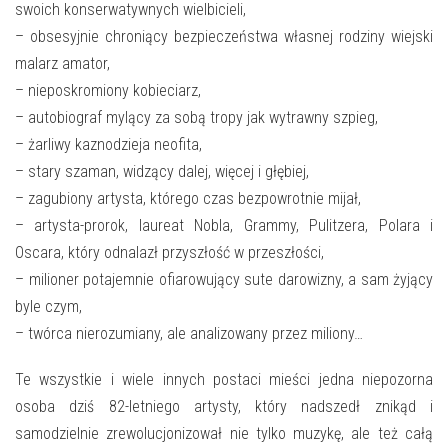
E-INFORMATOR
swoich konserwatywnych wielbicieli,
– obsesyjnie chroniący bezpieczeństwa własnej rodziny wiejski
O NAS
malarz amator,
– nieposkromiony kobieciarz,
– autobiograf mylący za sobą tropy jak wytrawny szpieg,
– żarliwy kaznodzieja neofita,
– stary szaman, widzący dalej, więcej i głębiej,
– zagubiony artysta, którego czas bezpowrotnie mijał,
– artysta-prorok, laureat Nobla, Grammy, Pulitzera, Polara i
Oscara, który odnalazł przyszłość w przeszłości,
– milioner potajemnie ofiarowujący sute darowizny, a sam żyjący
byle czym,
– twórca nierozumiany, ale analizowany przez miliony…
Te wszystkie i wiele innych postaci mieści jedna niepozorna
osoba dziś 82-letniego artysty, który nadszedł znikąd i
samodzielnie zrewolucjonizował nie tylko muzykę, ale też całą