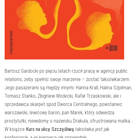
E-INFORMATOR
O NAS
Bartosz Gardocki po pięciu latach rzucił pracę w agencji public
relations, żeby spełnić swoje marzenie – zostać taksówkarzem.
Jego pasażerami są między innymi: Hanna Krall, Halina Szpilman,
Tomasz Stańko, Zbigniew Wodecki, Rafał Trzaskowski, ale i
sprzedawca skarpet spod Dworca Centralnego, powstaniec
warszawski, lewicowy baron, pan Marek, który odwiedza
prostytutki, niewidomy o nazwisku Drakula, sfrustrowana matka…
W książce
Kurs na ulicę Szczęśliwą
taksówka jest jak
konfesjonał, a jej kierowca jak spowiednik.