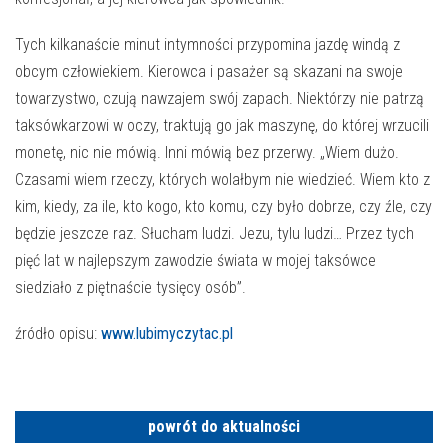
Tych kilkanaście minut intymności przypomina jazdę windą z
obcym człowiekiem. Kierowca i pasażer są skazani na swoje
towarzystwo, czują nawzajem swój zapach. Niektórzy nie patrzą
taksówkarzowi w oczy, traktują go jak maszynę, do której wrzucili
monetę, nic nie mówią. Inni mówią bez przerwy. „Wiem dużo.
Czasami wiem rzeczy, których wolałbym nie wiedzieć. Wiem kto z
kim, kiedy, za ile, kto kogo, kto komu, czy było dobrze, czy źle, czy
będzie jeszcze raz. Słucham ludzi. Jezu, tylu ludzi… Przez tych
pięć lat w najlepszym zawodzie świata w mojej taksówce
siedziało z piętnaście tysięcy osób”.
źródło opisu:
www.lubimyczytac.pl
powrót do aktualności