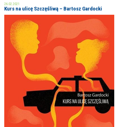
26.02.2021
Kurs na ulicę Szczęśliwą – Bartosz Gardocki
MOJE KONTO
AKTUALNOŚCI
NASZA OFERTA
NAJBLIŻSZE WYDARZENIA
STREFA WIEDZY O REGIONIE
WYDARZENIA BIEŻĄCE
STREFA KOLORU
WYDARZYŁO SIĘ
NASZE FILIE
FORMY STAŁE
POLECANE STRONY
WYDARZENIA KULTURALNE
FOTO