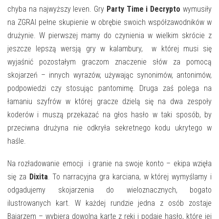
chyba na najwyższy leven. Gry
Party Time i Decrypto
wymusiły
na ZGRAI pełne skupienie w obrębie swoich współzawodników w
drużynie. W pierwszej mamy do czynienia w wielkim skrócie z
jeszcze lepszą wersją gry w kalambury, w której musi się
wyjaśnić pozostałym graczom znaczenie słów za pomocą
skojarzeń – innych wyrazów, używając synonimów, antonimów,
podpowiedzi czy stosując pantomimę. Druga zaś polega na
łamaniu szyfrów w której gracze dzielą się na dwa zespoły
koderów i muszą przekazać na głos hasło w taki sposób, by
przeciwna drużyna nie odkryła sekretnego kodu ukrytego w
haśle.
Na rozładowanie emocji i granie na swoje konto – ekipa wzięła
się za
Dixita
. To narracyjna gra karciana, w której wymyślamy i
odgadujemy skojarzenia do wieloznacznych, bogato
ilustrowanych kart. W każdej rundzie jedna z osób zostaje
Bajarzem – wybiera dowolną kartę z ręki i podaje hasło, które jej