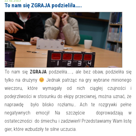
22.02.2025
To nam się ZGRAJA podzieliła…..
MOJE KONTO
AKTUALNOŚCI
NASZA OFERTA
NAJBLIŻSZE WYDARZENIA
STREFA WIEDZY O REGIONIE
WYDARZENIA BIEŻĄCE
STREFA KOLORU
WYDARZYŁO SIĘ
To nam się
ZGRAJA
podzieliła….., ale bez obaw, podzieliła się
tylko na drużyny
Jednak patrząc na gry wybrane minionego
NASZE FILIE
FORMY STAŁE
wieczoru, które wymagały od nich ciągłej czujności i
POLECANE STRONY
podejrzliwości w stosunku do ekipy przeciwnej, można uznać, że
naprawdę było blisko rozłamu… Ach te rozgrywki pełne
WYDARZENIA KULTURALNE
negatywnych emocji! Na szczęście doprowadzają w
ostateczności do śmiechu i zadziwień! Przedstawiamy Wam listę
FOTO
gier, które wzbudziły te silne uczucia.