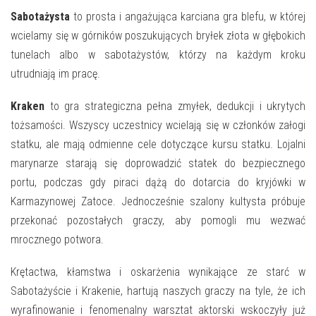
E-INFORMATOR
Sabotażysta
to prosta i angażująca karciana gra blefu, w której
O NAS
wcielamy się w górników poszukujących bryłek złota w głębokich
tunelach albo w sabotażystów, którzy na każdym kroku
utrudniają im pracę.
Kraken
to gra strategiczna pełna zmyłek, dedukcji i ukrytych
tożsamości. Wszyscy uczestnicy wcielają się w członków załogi
statku, ale mają odmienne cele dotyczące kursu statku. Lojalni
marynarze starają się doprowadzić statek do bezpiecznego
portu, podczas gdy piraci dążą do dotarcia do kryjówki w
Karmazynowej Zatoce. Jednocześnie szalony kultysta próbuje
przekonać pozostałych graczy, aby pomogli mu wezwać
mrocznego potwora.
Krętactwa, kłamstwa i oskarżenia wynikające ze starć w
Sabotażyście i Krakenie, hartują naszych graczy na tyle, że ich
wyrafinowanie i fenomenalny warsztat aktorski wskoczyły już