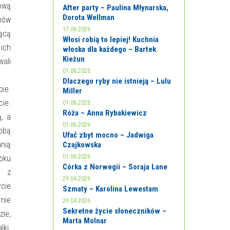
rową
After party – Paulina Młynarska,
Dorota Wellman
onów
17.06.2026
zącą
Włosi robią to lepiej! Kuchnia
ich
włoska dla każdego – Bartek
Kieżun
wali
01.06.2026
Dlaczego ryby nie istnieją – Lulu
bie.
Miller
ie.
01.06.2026
Róża – Anna Rybakiewicz
, a
01.06.2026
sobą
Ufać zbyt mocno – Jadwiga
nią
Czajkowska
01.06.2026
oku
Córka z Norwegii – Soraja Lane
s z
29.04.2026
cie
Szmaty – Karolina Lewestam
nie
29.04.2026
Sekretne życie słoneczników –
ie,
Marta Molnar
lki.