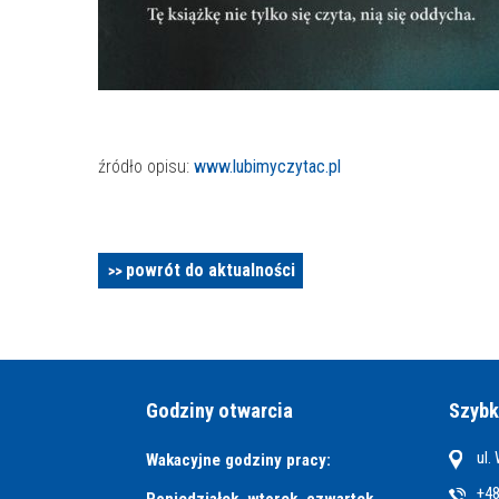
źródło opisu:
www.lubimyczytac.pl
powrót do aktualności
Godziny otwarcia
Szybk
ul.
Wakacyjne godziny pracy:
+48