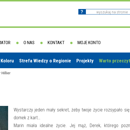
MATOR
O NAS
KONTAKT
MOJE KONTO
 Koloru
Strefa Wiedzy o Regionie
Projekty
Warto przeczy
Hillier
Wystarczy jeden mały sekret, żeby twoje życie rozsypało się
domek z kart…
Marin miała idealne życie. Jej mąż, Derek, którego pozn