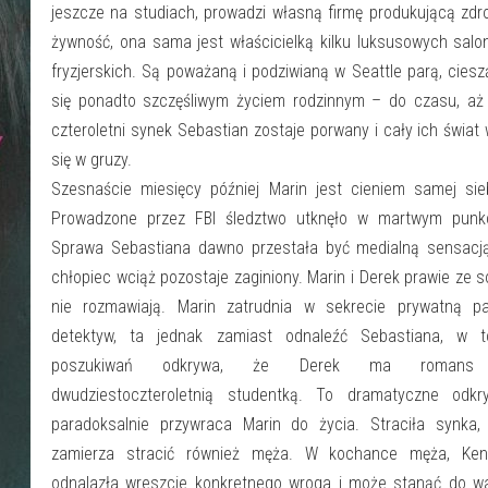
jeszcze na studiach, prowadzi własną firmę produkującą zd
żywność, ona sama jest właścicielką kilku luksusowych sal
fryzjerskich. Są poważaną i podziwianą w Seattle parą, cies
się ponadto szczęśliwym życiem rodzinnym – do czasu, aż 
czteroletni synek Sebastian zostaje porwany i cały ich świat 
się w gruzy.
Szesnaście miesięcy później Marin jest cieniem samej sie
Prowadzone przez FBI śledztwo utknęło w martwym punkc
Sprawa Sebastiana dawno przestała być medialną sensacją
chłopiec wciąż pozostaje zaginiony. Marin i Derek prawie ze 
nie rozmawiają. Marin zatrudnia w sekrecie prywatną pa
detektyw, ta jednak zamiast odnaleźć Sebastiana, w t
poszukiwań odkrywa, że Derek ma roman
dwudziestoczteroletnią studentką. To dramatyczne odkry
paradoksalnie przywraca Marin do życia. Straciła synka, 
zamierza stracić również męża. W kochance męża, Kenz
odnalazła wreszcie konkretnego wroga i może stanąć do wa