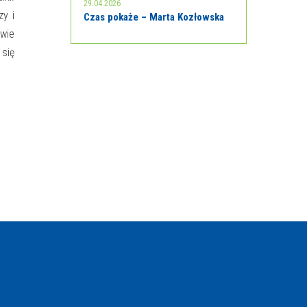
29.04.2026
zy i
Czas pokaże – Marta Kozłowska
 wie
 się