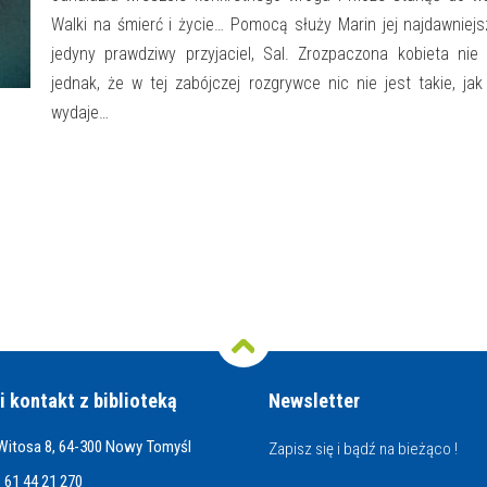
Walki na śmierć i życie… Pomocą służy Marin jej najdawniejs
jedyny prawdziwy przyjaciel, Sal. Zrozpaczona kobieta nie
jednak, że w tej zabójczej rozgrywce nic nie jest takie, jak
wydaje…
i kontakt z biblioteką
Newsletter
 Witosa 8, 64-300 Nowy Tomyśl
Zapisz się i bądź na bieżąco !
 61 44 21 270