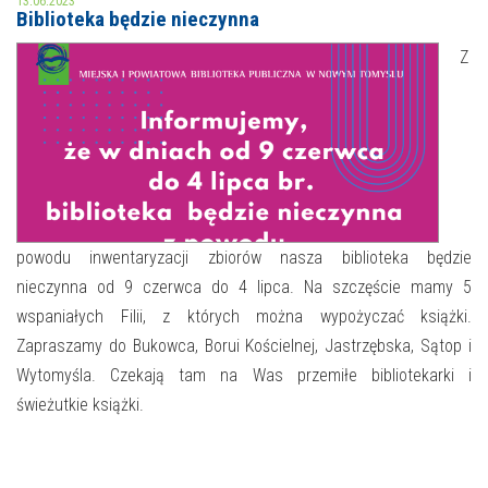
13.06.2023
Biblioteka będzie nieczynna
MOJE KONTO
Z
AKTUALNOŚCI
NASZA OFERTA
NAJBLIŻSZE WYDARZENIA
STREFA WIEDZY O REGIONIE
WYDARZENIA BIEŻĄCE
STREFA KOLORU
WYDARZYŁO SIĘ
powodu inwentaryzacji zbiorów nasza biblioteka będzie
nieczynna od 9 czerwca do 4 lipca. Na szczęście mamy 5
NASZE FILIE
FORMY STAŁE
wspaniałych Filii, z których można wypożyczać książki.
POLECANE STRONY
Zapraszamy do Bukowca, Borui Kościelnej, Jastrzębska, Sątop i
Wytomyśla. Czekają tam na Was przemiłe bibliotekarki i
WYDARZENIA KULTURALNE
świeżutkie książki.
FOTO