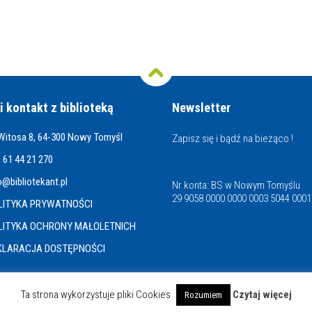
i kontakt z biblioteką
Newsletter
 Witosa 8, 64-300 Nowy Tomyśl
Zapisz się i bądź na bieżąco !
 61 44 21 270
o@bibliotekant.pl
Nr konta: BS w Nowym Tomyślu
29 9058 0000 0000 0003 5044 0001
LITYKA PRYWATNOŚCI
LITYKA OCHRONY MAŁOLETNICH
KLARACJA DOSTĘPNOŚCI
Ta strona wykorzystuje pliki Cookies
Czytaj więcej
Rozumiem