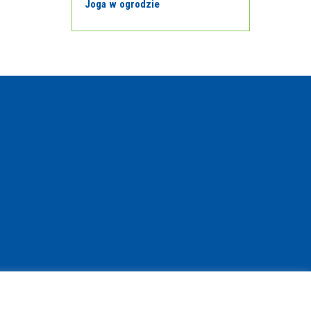
Joga w ogrodzie
© Copyright 2021 | www.bibliotekant.pl