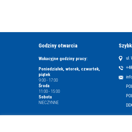
Godziny otwarcia
Szybk
ul.
Wakacyjne godziny pracy:
+48
Poniedziałek, wtorek, czwartek,
piątek
inf
9:00 - 17:00
Środa
PO
11:00 - 15:00
PO
Sobota
NIECZYNNE
DE
Miejska i Powiatowa Biblioteka Publiczna