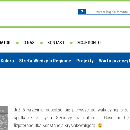
MATOR
O NAS
KONTAKT
MOJE KONTO
 Koloru
Strefa Wiedzy o Regionie
Projekty
Warto przeczy
Już 5 września odbędzie się pierwsze po wakacyjnej przer
spotkanie z cyklu Seniorzy w natarciu. Gościem będ
fizjoterapeutka Konstancja Krysiak-Waligóra.