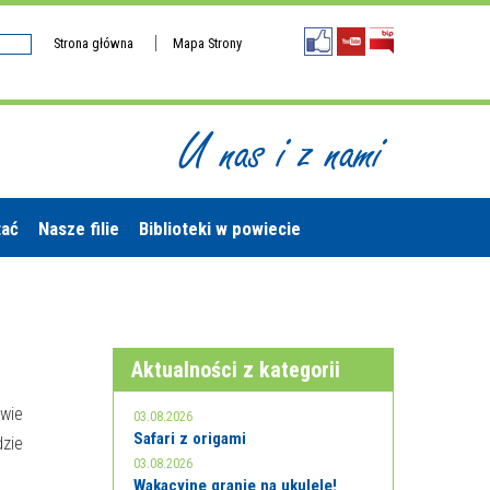
Strona główna
Mapa Strony
U nas i z nami
tać
Nasze filie
Biblioteki w powiecie
Aktualności z kategorii
wie
03.08.2026
Safari z origami
zie
03.08.2026
Wakacyjne granie na ukulele!