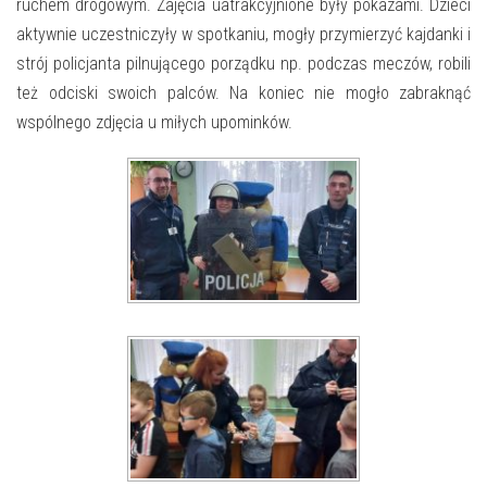
E-INFORMATOR
ruchem drogowym. Zajęcia uatrakcyjnione były pokazami. Dzieci
aktywnie uczestniczyły w spotkaniu, mogły przymierzyć kajdanki i
O NAS
strój policjanta pilnującego porządku np. podczas meczów, robili
też odciski swoich palców. Na koniec nie mogło zabraknąć
wspólnego zdjęcia u miłych upominków.