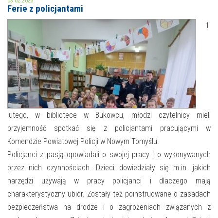
03.02.2023
Ferie z policjantami
MOJE KONTO
1
AKTUALNOŚCI
NASZA OFERTA
NAJBLIŻSZE WYDARZENIA
STREFA WIEDZY O REGIONIE
WYDARZENIA BIEŻĄCE
STREFA KOLORU
WYDARZYŁO SIĘ
lutego, w bibliotece w Bukowcu, młodzi czytelnicy mieli
przyjemność spotkać się z policjantami pracującymi w
NASZE FILIE
FORMY STAŁE
Komendzie Powiatowej Policji w Nowym Tomyślu.
POLECANE STRONY
Policjanci z pasją opowiadali o swojej pracy i o wykonywanych
przez nich czynnościach. Dzieci dowiedziały się m.in. jakich
WYDARZENIA KULTURALNE
narzędzi używają w pracy policjanci i dlaczego mają
charakterystyczny ubiór. Zostały też poinstruowane o zasadach
FOTO
bezpieczeństwa na drodze i o zagrożeniach związanych z