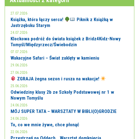
Aktualności z kategorii
27.07.2026
Książka, która łączy serca!
Piknik z Książką w
Jastrzębsku Starym
24.07.2026
Klockowa podróż do świata książek z Bridz4Kidz-Nowy
Tomyśl/Międzyrzecz/Świebodzin
07.07.2026
Wakacyjne Safari – Świat zaklęty w kamieniu
29.06.2026
27.06.2026
ZGRAJA żegna sezon i rusza na wakacje!
25.06.2026
Odwiedziny klasy 2b ze Szkoły Podstawowej nr 1 w
Nowym Tomyślu
24.06.2026
MÓJ SUPER TATA – WARSZTATY W BIBLI(O)GRODZIE
24.06.2026
To, co we mnie żywe, chce płonąć
22.06.2026
Przestrzeń na Oddech… Warsztat domknięcia,