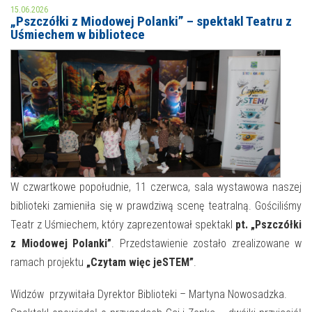
15.06.2026
„Pszczółki z Miodowej Polanki” – spektakl Teatru z
MOJE KONTO
Uśmiechem w bibliotece
AKTUALNOŚCI
NASZA OFERTA
NAJBLIŻSZE WYDARZENIA
STREFA WIEDZY O REGIONIE
WYDARZENIA BIEŻĄCE
STREFA KOLORU
WYDARZYŁO SIĘ
NASZE FILIE
FORMY STAŁE
W czwartkowe popołudnie, 11 czerwca, sala wystawowa naszej
biblioteki zamieniła się w prawdziwą scenę teatralną. Gościliśmy
POLECANE STRONY
Teatr z Uśmiechem, który zaprezentował spektakl
pt. „Pszczółki
z Miodowej Polanki”
. Przedstawienie zostało zrealizowane w
WYDARZENIA KULTURALNE
ramach projektu
„Czytam więc jeSTEM”
.
FOTO
Widzów przywitała Dyrektor Biblioteki – Martyna Nowosadzka.