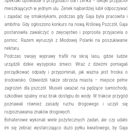
E-INFORMATOR
Spektakl opowiadał o przygodach Gai i Zenka – dwójki przyjaciół
mieszkających w jednym ulu. Zenek najbardziej lubił odpoczywać
O NAS
i zajadać się smakołykami, podczas gdy Gaja była pracowita i
ambitna. Gdy ogłoszono konkurs na nową Królową Pszczół, Gaja
postanowiła zawalczyć o zwycięstwo i poprosiła przyjaciela o
pomoc. Razem wyruszyli z Miodowej Polanki na poszukiwanie
nektaru.
Podczas swojej wyprawy trafili na skraj lasu, gdzie ludzie
urządzili dzikie wysypisko śmieci. Wraz z dziećmi pomagali
porządkować odpady i przypominali, jak ważna jest troska o
środowisko. Odwiedzili także obrzeża miasta – miejsce pełne
zagrożeń dla pszczół. Musieli uważać na pędzące samochody,
szkodliwe spaliny oraz brak dostępu do wody. W trakcie przygód
poznawali również zasady ruchu drogowego i uczyli się
rozpoznawania znaków drogowych.
Bohaterowie wykonali wiele pożytecznych zadań, ale czy udało
im się zebrać wystarczająco dużo pyłku kwiatowego, by Gaja