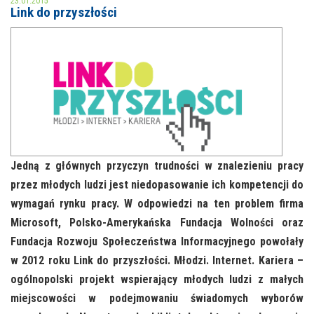
23.01.2015
Link do przyszłości
MOJE KONTO
AKTUALNOŚCI
NASZA OFERTA
NAJBLIŻSZE WYDARZENIA
STREFA WIEDZY O REGIONIE
WYDARZENIA BIEŻĄCE
STREFA KOLORU
WYDARZYŁO SIĘ
Jedną z głównych przyczyn trudności w znalezieniu pracy
przez młodych ludzi jest niedopasowanie ich kompetencji do
NASZE FILIE
FORMY STAŁE
wymagań rynku pracy. W odpowiedzi na ten problem firma
POLECANE STRONY
Microsoft, Polsko-Amerykańska Fundacja Wolności oraz
Fundacja Rozwoju Społeczeństwa Informacyjnego powołały
WYDARZENIA KULTURALNE
w 2012 roku Link do przyszłości. Młodzi. Internet. Kariera –
ogólnopolski projekt wspierający młodych ludzi z małych
FOTO
miejscowości w podejmowaniu świadomych wyborów