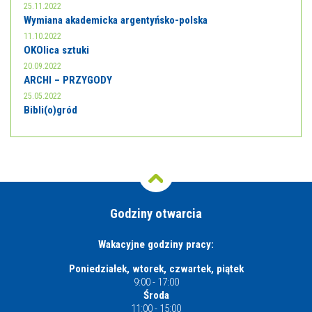
25.11.2022
Wymiana akademicka argentyńsko-polska
11.10.2022
OKOlica sztuki
20.09.2022
ARCHI – PRZYGODY
25.05.2022
Bibli(o)gród
Godziny otwarcia
Wakacyjne godziny pracy:
Poniedziałek, wtorek, czwartek, piątek
9:00 - 17:00
Środa
11:00 - 15:00