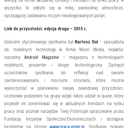
wiedzę na temat aktualnej sytuacji i trendach na rynku pracy. A
wszystko to odbyło się w miłej, swobodnej atmosferze,
sprzyjającej zadawaniu niczym nieskrępowanych pytań.
Link do przyszłości: edycja druga – 2015 r.
Gościem styczniowego spotkania był
Bartosz Dul
– specjalista
ds. mobilnych technologii w firmie Moon Media, redaktor
naczelny
Android Magazine
– magazynu o technologiach
mobilnych, prezenter i bloger technologiczny. Zachęcił
uczestników spotkania do refleksji nad swoimi
zainteresowaniami i mocnymi stronami, które można
wykorzystać w planowaniu swojej zawodowej przyszłości.
Uczniowie podzieleni na grupy wzięli także udział w quizie, który
pozwolił im zorientować się w aktualnych trendach na rynku
pracy oraz poznali narzędzie Twój Potencjał opracowane przez
Fundację Inicjatyw Społeczno-Ekonomicznych i dostępne
bezpłatnie na stronie
www.praca-enter.pl
. Spotkanie zyskało