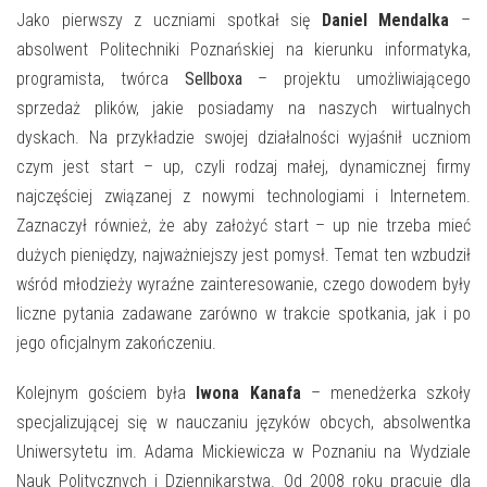
Jako pierwszy z uczniami spotkał się
Daniel Mendalka
–
absolwent Politechniki Poznańskiej na kierunku informatyka,
programista, twórca
Sellboxa
– projektu umożliwiającego
sprzedaż plików, jakie posiadamy na naszych wirtualnych
dyskach. Na przykładzie swojej działalności wyjaśnił uczniom
czym jest start – up, czyli rodzaj małej, dynamicznej firmy
najczęściej związanej z nowymi technologiami i Internetem.
Zaznaczył również, że aby założyć start – up nie trzeba mieć
dużych pieniędzy, najważniejszy jest pomysł. Temat ten wzbudził
wśród młodzieży wyraźne zainteresowanie, czego dowodem były
liczne pytania zadawane zarówno w trakcie spotkania, jak i po
jego oficjalnym zakończeniu.
Kolejnym gościem była
Iwona Kanafa
– menedżerka szkoły
specjalizującej się w nauczaniu języków obcych, absolwentka
Uniwersytetu im. Adama Mickiewicza w Poznaniu na Wydziale
Nauk Politycznych i Dziennikarstwa. Od 2008 roku pracuje dla