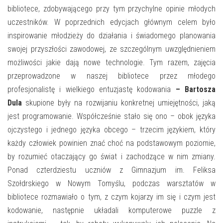
bibliotece, zdobywającego przy tym przychylne opinie młodych
uczestników. W poprzednich edycjach głównym celem było
inspirowanie młodzieży do działania i świadomego planowania
swojej przyszłości zawodowej, ze szczególnym uwzględnieniem
możliwości jakie dają nowe technologie. Tym razem, zajęcia
przeprowadzone w naszej bibliotece przez młodego
profesjonalistę i wielkiego entuzjastę kodowania
– Bartosza
Dula
skupione były na rozwijaniu konkretnej umiejętności, jaką
jest programowanie. Współcześnie stało się ono – obok języka
ojczystego i jednego języka obcego – trzecim językiem, który
każdy człowiek powinien znać choć na podstawowym poziomie,
by rozumieć otaczający go świat i zachodzące w nim zmiany.
Ponad czterdziestu uczniów z Gimnazjum im. Feliksa
Szołdrskiego w Nowym Tomyślu, podczas warsztatów w
bibliotece rozmawiało o tym, z czym kojarzy im się i czym jest
kodowanie, następnie układali komputerowe puzzle z