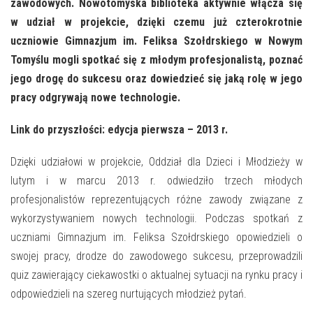
E-INFORMATOR
zawodowych. Nowotomyska biblioteka aktywnie włącza się
w udział w projekcie, dzięki czemu już czterokrotnie
O NAS
uczniowie Gimnazjum im. Feliksa Szołdrskiego w Nowym
Tomyślu mogli spotkać się z młodym profesjonalistą, poznać
jego drogę do sukcesu oraz dowiedzieć się jaką rolę w jego
pracy odgrywają nowe technologie.
Link do przyszłości: edycja pierwsza – 2013 r.
Dzięki udziałowi w projekcie, Oddział dla Dzieci i Młodzieży w
lutym i w marcu 2013 r. odwiedziło trzech młodych
profesjonalistów reprezentujących różne zawody związane z
wykorzystywaniem nowych technologii. Podczas spotkań z
uczniami Gimnazjum im. Feliksa Szołdrskiego opowiedzieli o
swojej pracy, drodze do zawodowego sukcesu, przeprowadzili
quiz zawierający ciekawostki o aktualnej sytuacji na rynku pracy i
odpowiedzieli na szereg nurtujących młodzież pytań.