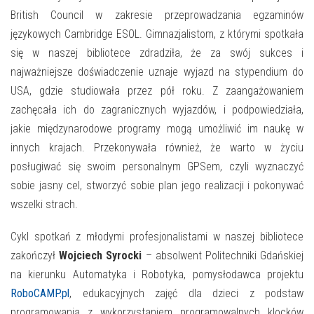
British Council w zakresie przeprowadzania egzaminów
językowych Cambridge ESOL. Gimnazjalistom, z którymi spotkała
się w naszej bibliotece zdradziła, że za swój sukces i
najważniejsze doświadczenie uznaje wyjazd na stypendium do
USA, gdzie studiowała przez pół roku. Z zaangażowaniem
zachęcała ich do zagranicznych wyjazdów, i podpowiedziała,
jakie międzynarodowe programy mogą umożliwić im naukę w
innych krajach. Przekonywała również, że warto w życiu
posługiwać się swoim personalnym GPSem, czyli wyznaczyć
sobie jasny cel, stworzyć sobie plan jego realizacji i pokonywać
wszelki strach.
Cykl spotkań z młodymi profesjonalistami w naszej bibliotece
zakończył
Wojciech Syrocki
– absolwent Politechniki Gdańskiej
na kierunku Automatyka i Robotyka, pomysłodawca projektu
RoboCAMP.pl
, edukacyjnych zajęć dla dzieci z podstaw
programowania z wykorzystaniem programowalnych klocków