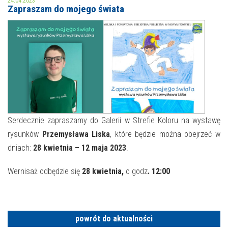
24.04.2023
Zapraszam do mojego świata
MOJE KONTO
AKTUALNOŚCI
NASZA OFERTA
NAJBLIŻSZE WYDARZENIA
STREFA WIEDZY O REGIONIE
WYDARZENIA BIEŻĄCE
STREFA KOLORU
WYDARZYŁO SIĘ
Serdecznie zapraszamy do Galerii w Strefie Koloru na wystawę
rysunków
Przemysława Liska
, które będzie można obejrzeć w
NASZE FILIE
FORMY STAŁE
dniach:
28 kwietnia – 12 maja 2023
.
POLECANE STRONY
Wernisaż odbędzie się
28 kwietnia,
o godz
. 12:00
WYDARZENIA KULTURALNE
FOTO
powrót do aktualności