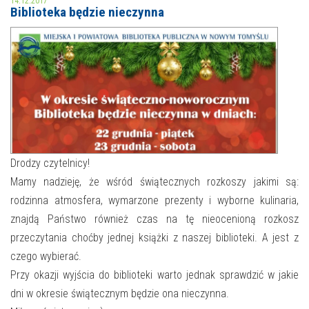
14.12.2017
Biblioteka będzie nieczynna
MOJE KONTO
AKTUALNOŚCI
NASZA OFERTA
NAJBLIŻSZE WYDARZENIA
STREFA WIEDZY O REGIONIE
WYDARZENIA BIEŻĄCE
STREFA KOLORU
WYDARZYŁO SIĘ
Drodzy czytelnicy!
Mamy nadzieję, że wśród świątecznych rozkoszy jakimi są:
NASZE FILIE
FORMY STAŁE
rodzinna atmosfera, wymarzone prezenty i wyborne kulinaria,
POLECANE STRONY
znajdą Państwo również czas na tę nieocenioną rozkosz
przeczytania choćby jednej książki z naszej biblioteki. A jest z
WYDARZENIA KULTURALNE
czego wybierać.
Przy okazji wyjścia do biblioteki warto jednak sprawdzić w jakie
FOTO
dni w okresie świątecznym będzie ona nieczynna.