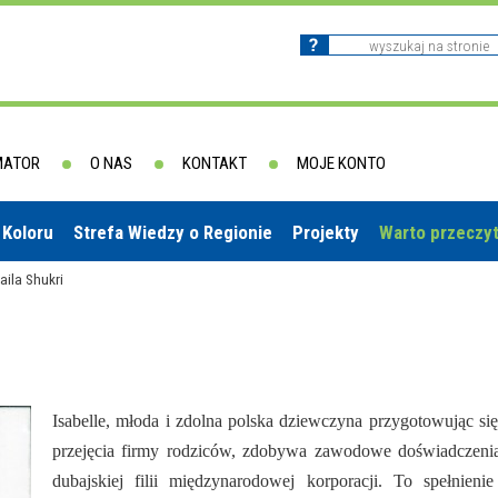
MATOR
O NAS
KONTAKT
MOJE KONTO
 Koloru
Strefa Wiedzy o Regionie
Projekty
Warto przeczy
aila Shukri
Isabelle, młoda i zdolna polska dziewczyna przygotowując si
przejęcia firmy rodziców, zdobywa zawodowe doświadczeni
dubajskiej filii międzynarodowej korporacji. To spełnienie