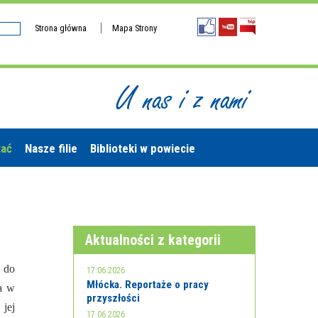
Strona główna
Mapa Strony
U nas i z nami
tać
Nasze filie
Biblioteki w powiecie
Aktualności z kategorii
ę do
17.06.2026
Młócka. Reportaże o pracy
a w
przyszłości
 jej
17.06.2026