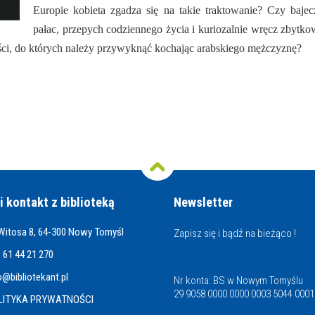
Europie kobieta zgadza się na takie traktowanie? Czy baje
pałac, przepych codziennego życia i kuriozalnie wręcz zbytk
ości, do których należy przywyknąć kochając arabskiego mężczyznę?
i kontakt z biblioteką
Newsletter
 Witosa 8, 64-300 Nowy Tomyśl
Zapisz się i bądź na bieżąco !
 61 44 21 270
o@bibliotekant.pl
Nr konta: BS w Nowym Tomyślu
29 9058 0000 0000 0003 5044 0001
LITYKA PRYWATNOŚCI