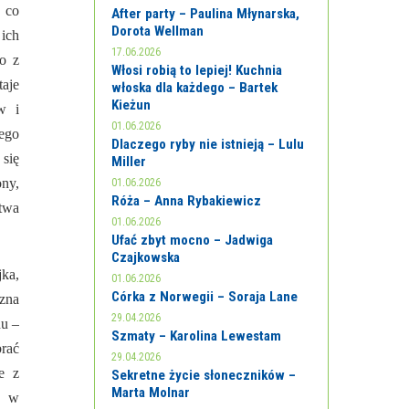
 co
After party – Paulina Młynarska,
Dorota Wellman
 ich
17.06.2026
o z
Włosi robią to lepiej! Kuchnia
aje
włoska dla każdego – Bartek
Kieżun
w i
01.06.2026
ego
Dlaczego ryby nie istnieją – Lulu
 się
Miller
ony,
01.06.2026
Róża – Anna Rybakiewicz
stwa
01.06.2026
Ufać zbyt mocno – Jadwiga
Czajkowska
jka,
01.06.2026
Córka z Norwegii – Soraja Lane
czna
29.04.2026
hu –
Szmaty – Karolina Lewestam
rać
29.04.2026
e z
Sekretne życie słoneczników –
Marta Molnar
a w