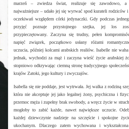
marzeń – zwiedza świat, realizuje się zawodowo, a
najważniejsze – udało jej się wyrwać spod kurateli rodziców i
oczekiwań względem córki jedynaczki. Gdy podczas jedneg
przyjęć poznaje przystojnego szejka, jej los zost
przypieczętowany. Zaczyna się trudny, pełen kompromisó
napięć związek, początkowo usłany różami romantyczn
uczucia, później kolcami arabskich realiów. Isabelle nie waha
jednak, wychodzi za mąż i zaczyna wieść życie arabskiej ż
stopniowo odkrywając ciemną stronę tradycyjnego społeczeń
krajów Zatoki, jego kultury i zwyczajów.
Isabella się nie poddaje, jest wytrwała. Jej walka z rodziną sze
która nie akceptuje jej jako legalnej żony, psychiczna i fizy
przemoc męża i zupełny brak swobody, a wręcz życie w strac
mogłoby to zabić każde, nawet największe uczucie. Odeb
każdej dziewczynie nadzieje na szczęście i spokojne życi
ukochanym. Dlaczego zatem wychowana i wykształcon