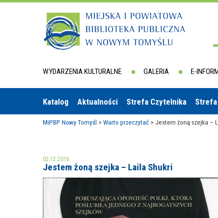
WYDARZENIA KULTURALNE
GALERIA
E-INFOR
Katalog
Aktualności
Strefa Czytelnika
Strefa
MiPBP Nowy Tomyśl
>
Warto przeczytać
>
Jestem żoną szejka – L
02.12.2016
Jestem żoną szejka – Laila Shukri