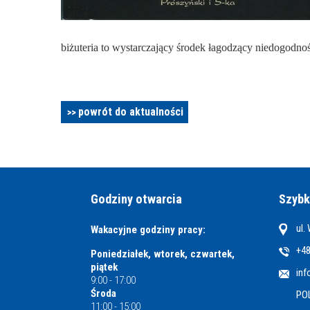
biżuteria to wystarczający środek łagodzący niedogodn
powrót do aktualności
Godziny otwarcia
Szybk
ul.
Wakacyjne godziny pracy:
+48
Poniedziałek, wtorek, czwartek,
piątek
inf
9:00 - 17:00
Środa
PO
11:00 - 15:00