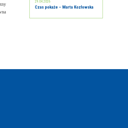
29.04.2026
czny
Czas pokaże – Marta Kozłowska
owna