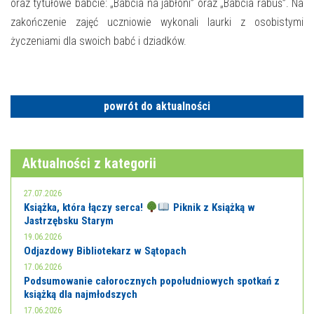
E-INFORMATOR
oraz tytułowe babcie: „Babcia na jabłoni” oraz „Babcia rabuś”. Na
zakończenie zajęć uczniowie wykonali laurki z osobistymi
O NAS
życzeniami dla swoich babć i dziadków.
powrót do aktualności
Aktualności z kategorii
27.07.2026
Książka, która łączy serca!
Piknik z Książką w
Jastrzębsku Starym
19.06.2026
Odjazdowy Bibliotekarz w Sątopach
17.06.2026
Podsumowanie całorocznych popołudniowych spotkań z
książką dla najmłodszych
17.06.2026