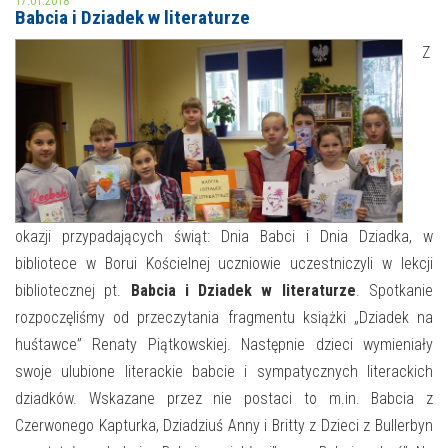
17.01.2018
Babcia i Dziadek w literaturze
MOJE KONTO
Z
AKTUALNOŚCI
NASZA OFERTA
NAJBLIŻSZE WYDARZENIA
STREFA WIEDZY O REGIONIE
WYDARZENIA BIEŻĄCE
STREFA KOLORU
WYDARZYŁO SIĘ
okazji przypadających świąt: Dnia Babci i Dnia Dziadka, w
bibliotece w Borui Kościelnej uczniowie uczestniczyli w lekcji
NASZE FILIE
FORMY STAŁE
bibliotecznej pt.
Babcia i Dziadek w literaturze
. Spotkanie
POLECANE STRONY
rozpoczęliśmy od przeczytania fragmentu książki „Dziadek na
huśtawce” Renaty Piątkowskiej. Następnie dzieci wymieniały
WYDARZENIA KULTURALNE
swoje ulubione literackie babcie i sympatycznych literackich
dziadków. Wskazane przez nie postaci to m.in. Babcia z
FOTO
Czerwonego Kapturka, Dziadziuś Anny i Britty z Dzieci z Bullerbyn